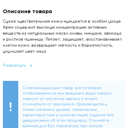
Описание товара
Сухая чувствительная кожа нуждается в особом уходе.
Крем содержит высокую концентрацию активных
веществ из натуральных масел оливы, миндаля, авокадо
и ростков пшеницы. Питает, защищает, восстанавливает
клетки кожи, возвращает мягкость и бархатистость,
улучшает цвет лица.
Способ применения:
Наносить утром и вечером на
Развернуть
предварительно очищенную кожу лица, шеи и декольте.
Рекомендован для сухой и чувствительной кожи.
Для сухой и чувствительной кожи. 25+.
Состав: Aqua, PEG-8 Beeswax, Olea Europaea Oil,
Triticum Vulgare Germ Oil, Persea Gratissima Oil, Prunus
Amygdalus Dulcis Oil, Glycerin, Phenoxyethanol, Parfum,
Carbomer, Methylparaben, Disodium EDTA, Ascorbyl
Palmitate, Lecithin, Sodium Hydroxide, Butylparaben,