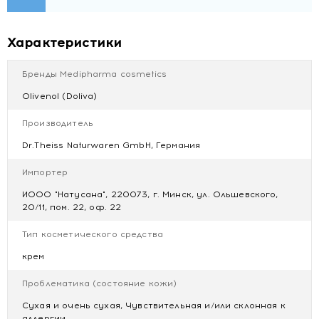
Ethylparaben, Propylparaben, Isobutylparaben,
Tocopherol, Hydrogenated Palm Glycerides Citrate,
Butylphenyl Methylpropional, Linalool, Citronello,
Характеристики
Limonene, Benzyl Salicylate, Eugenol, Geraniol.
Бренды Medipharma cosmetics
Olivenol (Doliva)
Производитель
Dr.Theiss Naturwaren GmbH, Германия
Импортер
ИООО "Натусана", 220073, г. Минск, ул. Ольшевского,
20/11, пом. 22, оф. 22
Тип косметического средства
крем
Проблематика (состояние кожи)
Сухая и очень сухая, Чувствительная и/или склонная к
аллергии