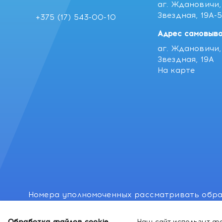
аг. Ждановичи, 
Звездная, 19А-
+375 (17) 543-00-10
Адрес самовыво
аг. Ждановичи, 
Звездная, 19А
На карте
Номера уполномоченных рассматривать обра
лиц: Минский районный исполнительный комитет
Обработка файлов cookie
Наш сайт использут фа