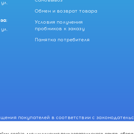
Самовывоз
ул.
5
Обмен и возврат товара
за:
Условия получения
пробников к заказу
ул.
Памятка потребителя
щения покупателей в соответствии с законодатель
, отдел торговли и услуг: +375 17 270-29-14, +375 1
йлы cookie для улучшения пользовательского опыта, сбора