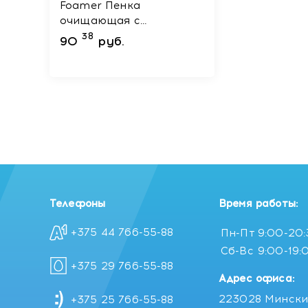
Foamer Пенка
очищающая с
Купить ISISPHARMA GLYCO-A Soft Peeling Ночной к
гликолевой кислотой,
38
Цена ISISPHARMA GLYCO-A Soft Peeling Ночной кр
90
руб.
100мл
Отзывы ISISPHARMA GLYCO-A Soft Peeling Ночной 
Телефоны
Время работы:
+375 44 766-55-88
Пн-Пт
9:00-20
Сб-Вс
9:00-19:
+375 29 766-55-88
Адрес офиса:
223028 Мински
+375 25 766-55-88