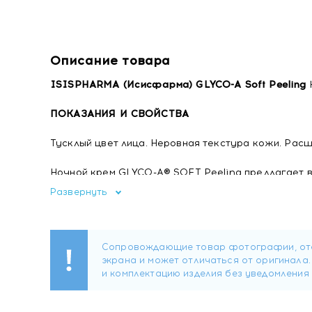
Описание товара
ISISPHARMA (Исисфарма) GLYCO-A Soft Peeling
Н
ПОКАЗАНИЯ И СВОЙСТВА
Тусклый цвет лица. Неровная текстура кожи. Рас
Ночной крем GLYCO-A® SOFT Peeling предлагает в
низкой концентрацией гликолевой кислоты 5,5% дл
Развернуть
pH GLYCO-A® SOFT Peeling составляет 3,8, что я
эффективностью процедуры.
Знаете ли вы? Чем более кислый рН, тем эффектив
гликолевой кислоты длится всего около 30 минут.