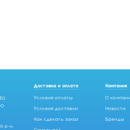
рем для мягкого пилинга с 5,5% гликолевой кислотой, 30мл
ем для мягкого пилинга с 5,5% гликолевой кислотой, 30мл
крем для мягкого пилинга с 5,5% гликолевой кислотой, 30м
Доставка и оплата
Компания
Условия оплаты
О компан
:30
00
Условия доставки
Новости
Как сделать заказ
Бренды
й р-н,