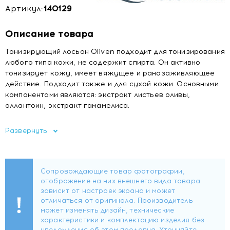
Артикул:
140129
Описание товара
Тонизирующий лосьон Oliven подходит для тонизирования
любого типа кожи, не содержит спирта. Он активно
тонизирует кожу, имеет вяжущее и ранозаживляющее
действие. Подходит также и для сухой кожи. Основными
компонентами являются: экстракт листьев оливы,
аллантоин, экстракт гамамелиса.
Способ применения:
После очищения кожи нанесите
Развернуть
небольшое количество тонизирующего лосьона на кожу
лица, шеи и декольте, используя ватный диск или тампон.
для всех типов кожи. 14+.
Состав:
Aqua, Propylene Glycol, Glycerin, Panthenol, PEG-
6 Caprylic/Capric Glycerides, Allantoin, Parfum, Olea
Europaea Leaf Extract, Benzyl Alcohol, PEG-40
Hydrogenated Castor Oil, Phenoxyethanol, Potassium