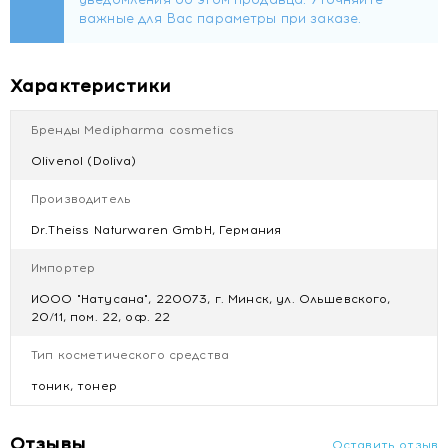
Sorbate, Tocopherol, Lactic Acid, Serine, Sodium Lactate,
Sorbitol, TEALactate, Urea, Hamamelis Virginiana Extract,
Sodium Chloride, Butylphenyl Methylpropional, Linalool,
Citronellol, Limonene, Benzyl Salicylate, Eugenol, Geraniol.
Характеристики
Бренды Medipharma cosmetics
Olivenol (Doliva)
Производитель
Dr.Theiss Naturwaren GmbH, Германия
Импортер
ИООО "Натусана", 220073, г. Минск, ул. Ольшевского,
20/11, пом. 22, оф. 22
Тип косметического средства
тоник, тонер
Отзывы
Оставить отзыв