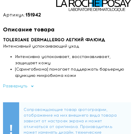
Артикул:
151942
Описание товара
TOLERIANE DERMALLERGO ЛЕГКИЙ ФЛЮИД
Интенсивный успокаивающий уход
Интенсивно успокаивает, восстанавливает,
защищает кожу
[Сфингобиома] помогает поддержать барьерную
функцию микробиома кожи
Гипоаллергенно. 0% отдушек, этилового спирта,
Развернуть
красителей, парабенов
НАУЧНАЯ ЭКСПЕРТИЗА.
Баланс микробиома (невидимой экосистемы
микроорганизмов на вашей коже) помогает
поддерживать защитные функции кожи. При повышенной
чувствительности эти функции могут быть нарушены.