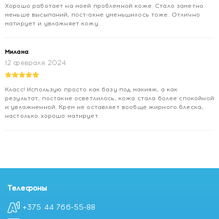
(FRAGRANCE), XANTHAN GUM, SODIUM HYDROXIDE,
Хорошо работает на моей проблемной коже. Стало заметно
CHLORPHENESIN, HYDRATED SILICA, POLYQUATERNIUM-
меньше высыпаний, пост-акне уменьшилось тоже. Отлично
матирует и увлажняет кожу.
67, DISODIUM EDTA, BUTYLENE GLYCOL, SORBIC ACID,
DISODIUM PHOSPHATE, POLYSORBATE 60, 10-
HYDROXYDECANOIC ACID, 1,10-DECANEDIOL, SODIUM
Милана
PHOSPHATE.
12 февраля 2024
Купить NOREVA ЭКСФОЛИАК Глобал 6 интенсивный крем
для лица, 30 мл
Класс! Использую просто как базу под макияж, а как
Цена NOREVA ЭКСФОЛИАК Глобал 6 интенсивный крем
результат, постакне осветлилось, кожа стала более спокойной
для лица, 30 мл
и увлажненной. Крем не оставляет вообще жирного блеска,
настолько хорошо матирует.
Отзывы NOREVA ЭКСФОЛИАК Глобал 6 интенсивный
крем для лица, 30 мл
Телефоны
+375 44 766-55-88