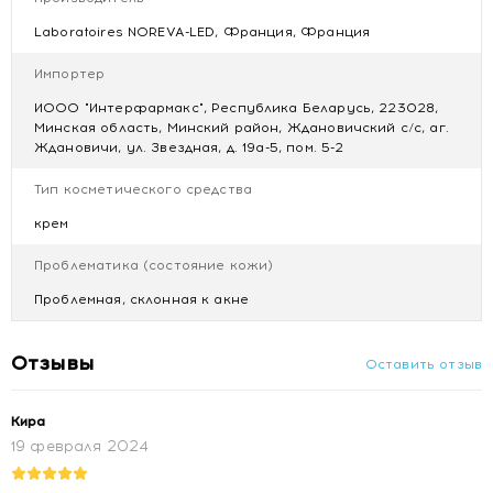
Эксклюзивная гиалуроновая кислота 300 кДа с
действием против следов пост-акне.
Laboratoires NOREVA-LED, Франция, Франция
Импортер
Способ применения
ИООО "Интерфармакс", Республика Беларусь, 223028,
Наносите утром и/или вечером на предварительно
Минская область, Минский район, Ждановичский с/с, аг.
очищенную кожу. Может использоваться как дополнение
Ждановичи, ул. Звездная, д. 19а-5, пом. 5-2
к основным процедурам против акне.
Тип косметического средства
Усиленное действие. Идеальная база под макияж.
крем
Толератность. Значительное уменьшение пятен
через 28 дней.
Проблематика (состояние кожи)
Проблемная, склонная к акне
Состав
: AQUA (WATER), ISOAMYL COCOATE, SILICA,
GLYCERIN, HYDROLYZED CORN STARCH, STEARETH-2,
Отзывы
STEARETH-21, SALICYLIC ACID, CETEARYL ALCOHOL,
Оставить отзыв
COCAMIDOPROPYL DIMETHYLAMINE, BAKUCHIOL,
DIMETHICONE, LACTOBACILLUS FERMENT LYSATE,
Кира
HYDROLYZED HYALURONIC ACID, SEBACIC ACID,
19 февраля 2024
PROPANEDIOL, HYDROXYPROPYL STARCH PHOSPHATE,
HYDROXYETHYLCELLULOSE, BENZYL ALCOHOL, PARFUM