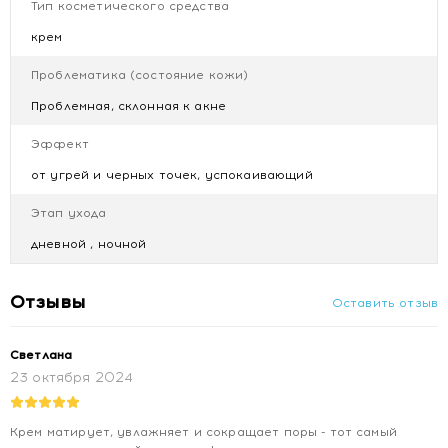
Тип косметического средства
крем
Купить NOREVA ЭКСФОЛИАК Матирующий и
поросуживающий крем, 30 мл
Проблематика (состояние кожи)
Цена NOREVA ЭКСФОЛИАК Матирующий и
поросуживающий крем, 30 мл
Проблемная, склонная к акне
Отзывы NOREVA ЭКСФОЛИАК Матирующий и
Эффект
поросуживающий крем, 30 мл
от угрей и черных точек, успокаивающий
Этап ухода
дневной , ночной
Отзывы
Оставить отзыв
Светлана
23 октября 2024
Крем матирует, увлажняет и сокращает поры - тот самый