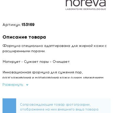
Артикул:
153169
Описание товара
Формула специально адаптирована для жирной кожи с
расширенными порами.
Матирует - Сужает поры – Очищает
Инновационная формула для сужения пор,
разглаживания и матирования кожи одним движением.
Его мягкий отшелушивающий эффект очищает кожу и
Развернуть
способствует обновлению клеток, сохраняя при этом
увлажнение кожи. Микрогубки для матирования и
регулирования выработки кожного сала. BHA
(салициловая кислота) и AHA (лактат аммония и
миндальная кислота) для мягкого отшелушивающего