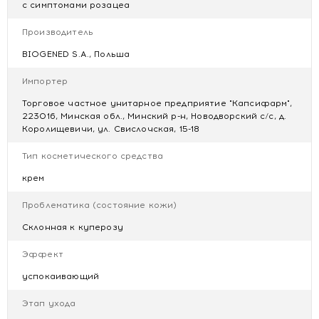
с симптомами розацеа
Замедляет старение кожи.
Помогает коже восстановить свои надлежащие
Производитель
защитные функции
BIOGENED S.A., Польша
Содержит комплекс фильтров (SPF20)
Гипоаллергенный с термальной водой,
Импортер
некомедогенный
Клинически протестировано
Торговое частное унитарное предприятие "Капсифарм",
223016, Минская обл., Минский р-н, Новодворский с/с, д.
Королищевичи, ул. Свислочская, 15-18
Тип косметического средства
Показания: Корректирующий уход за гиперактивной
кожей, сосудистой кожей, а также на ранних стадиях
крем
розацеа.
Проблематика (состояние кожи)
Склонная к куперозу
Эффект
успокаивающий
Этап ухода