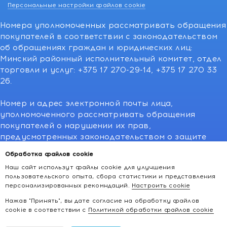
Персональные настройки файлов cookie
Номера уполномоченных рассматривать обращения
покупателей в соответствии с законодательством
об обращениях граждан и юридических лиц:
Минский районный исполнительный комитет, отдел
торговли и услуг: +375 17 270-29-14, +375 17 270 33
26.
Номер и адрес электронной почты лица,
уполномоченного рассматривать обращения
покупателей о нарушении их прав,
предусмотренных законодательством о защите
прав потребителей:766-55-88 (для всех мобильных
Обработка файлов cookie
операторов), info@kakvapteke.by
Наш сайт использут файлы cookie для улучшения
пользовательского опыта, сбора статистики и представления
персонализированных рекомндаций.
Настроить cookie
Нажав "Принять", вы дате согласие на обработку файлов
cookie в соответствии с
Политикой обработки файлов cookie