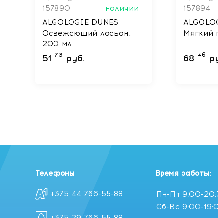
157890
наличии
157894
ALGOLOGIE DUNES
ALGOLO
Освежающий лосьон,
Мягкий 
200 мл
73
46
51
руб.
68
р
Телефоны
Время работы:
+375 44 766-55-88
Пн-Пт
9:00-20
Сб-Вс
9:00-19:
+375 29 766-55-88