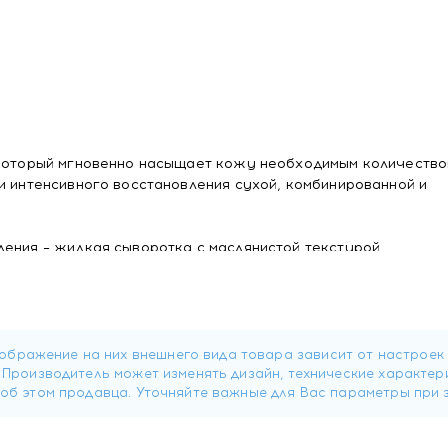
 который мгновенно насыщает кожу необходимым количеств
и интенсивного восстановления сухой, комбинированной и
ения – жидкая сыворотка с маслянистой текстурой.
гновенно восстанавливает гидро-липидный баланс, уменьша
еобходимым количеством активных веществ в легкоусвояем
ентичные липидам эпидермиса, натуральные экстракты с
усиливают друг друга для активации клеточного метаболизм
чающих за сохранение ее молодости и красоты (увлажнение
ита). Нескольких капель эликсира достаточно для того, чт