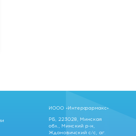
ИООО «Интерфармакс»
РБ, 223028, Минская
ии
обл., Минский р-н,
Ждановичский с/с, аг.