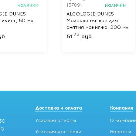
наличии
157891
наличии
GIE DUNES
ALGOLOGIE DUNES
пилинг, 50 мл
Молочко мягкое для
снятия макияжа, 200 мл
73
уб.
51
руб.
Доставка и оплата
Компания
Условия оплаты
О компан
:30
00
Условия доставки
Новости