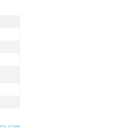
а,
тва для
ить отзыв