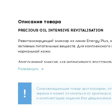
Описание товара
PRECIOUS OIL INTENSIVE REVITALISATION
Ревитализирующий эликсир из линии Energy Plus,
активных питательных веществ. Для комплексного 
нормальной кожи.
Драгоценный эликсир для интенсивного восстановл
Развернуть
Эффекты:
Концентрированный эликсир молодости, который м
трансдермальную потерю воды и насыщает кожу н
форме. Уникальная формула содержит липиды, ид
антивозрастным действием, которые дополняют и 
стимуляции жизненно важных функций кожи, отве
питание, насыщение кислородом, регенерация, защ