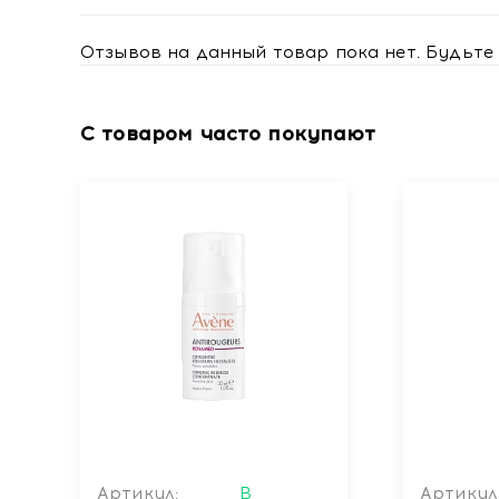
Купить BioNike Интенсивный крем-уход для лица п
treatment, 40 мл с доставкой в Минске
Отзывов на данный товар пока нет. Будьте 
С товаром часто покупают
Артикул:
В
Артикул