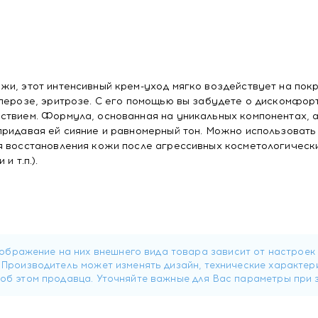
жи, этот интенсивный крем-уход мягко воздействует на пок
перозе, эритрозе. С его помощью вы забудете о дискомфорт
ствием. Формула, основанная на уникальных компонентах, 
придавая ей сияние и равномерный тон. Можно использовать
я восстановления кожи после агрессивных косметологическ
и т.п.).
рчувствительность кожи, усиливает поверхностную
т состояние сосудистой стенки, делает ее менее ломкой и 
 противовоспалительное действие, уменьшает отечность;
пторов эпидермиса и укрепляет сосуды и капилляры;