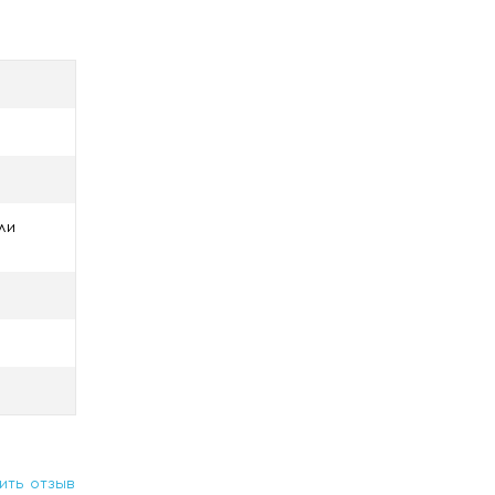
 и
ение и
а,
ли
l, 1,2-
olymer,
ить отзыв