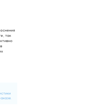
раснения
е, так
активно
 в
их
более