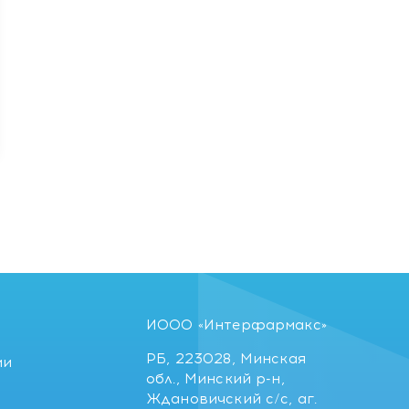
ИООО «Интерфармакс»
РБ, 223028, Минская
ии
обл., Минский р-н,
Ждановичский с/с, аг.