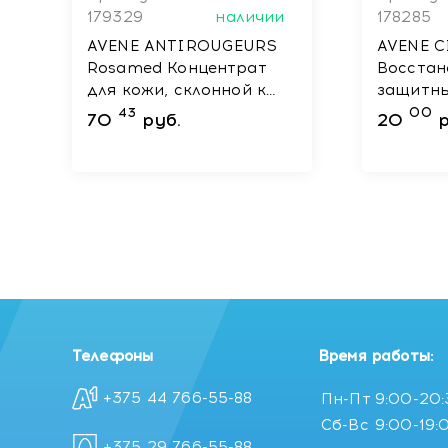
179329
наличии
178285
AVENE ANTIROUGEURS
AVENE C
Rosamed Концентрат
Восста
для кожи, склонной к
защитны
покраснениям 30 мл
43
00
70
руб.
20
р
Телефоны
Время работы:
+375 44 766-55-88
Пн-Пт
9:00-20
Сб-Вс
9:00-19:
+375 29 766-55-88