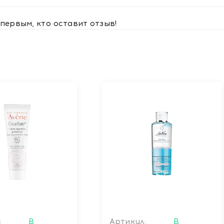
ротив покраснений DEFENCE Tolerance AR+ intensive anti-red
первым, кто оставит отзыв!
:
В
Артикул:
В