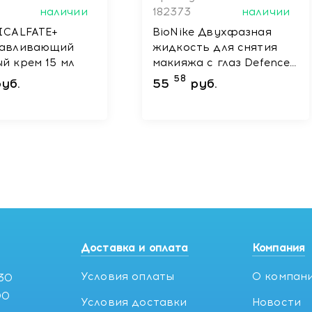
наличии
182373
наличии
ICALFATE+
BioNike Двухфазная
навливающий
жидкость для снятия
й крем 15 мл
макияжа с глаз Defence
Two-phase eye makeup
58
уб.
55
руб.
remover, 150 мл
Доставка и оплата
Компания
Условия оплаты
О компан
:30
00
Условия доставки
Новости