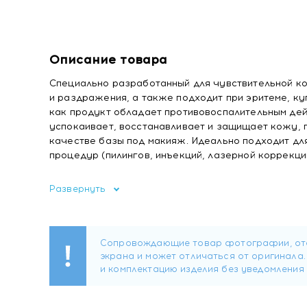
Описание товара
Специально разработанный для чувствительной ко
и раздражения, а также подходит при эритеме, ку
как продукт обладает противовоспалительным дей
успокаивает, восстанавливает и защищает кожу, 
качестве базы под макияж. Идеально подходит дл
процедур (пилингов, инъекций, лазерной коррекции 
Активные компоненты:
Развернуть
Запатенованный комплекс Rosiless:
снижает гипе
микроциркуляцию, борется с отечностью, улучшае
эластичной;
Состав комплекса:
- Ниацин – улучшает микроциркуляцию, оказывает
- Пиперонил глюкоза – снижает реактивность реце