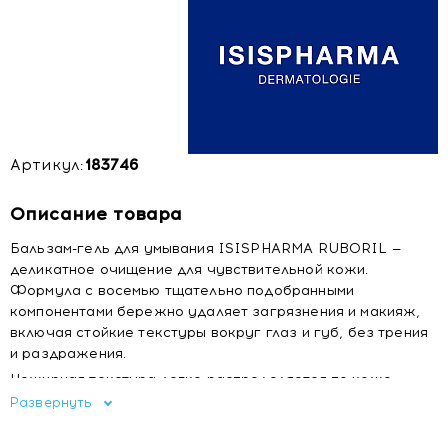
Артикул:
183746
Описание товара
Бальзам-гель для умывания ISISPHARMA RUBORIL —
деликатное очищение для чувствительной кожи.
Формула с восемью тщательно подобранными
компонентами бережно удаляет загрязнения и макияж,
включая стойкие текстуры вокруг глаз и губ, без трения
и раздражения.
Нежирная текстура легко распределяется по коже,
превращается в мягкое молочко при контакте с водой и
Развернуть
смывается без остатка — без пленки, стянутости или
жирного блеска. Благодаря успокаивающим