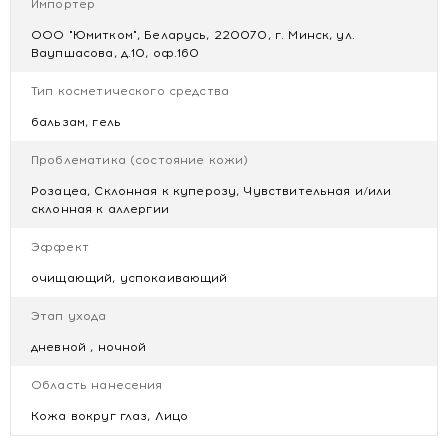
(WATER), LAURATE SUCROSE, SUCROSE PALMITATE,
Импортер
BENZYL ALCOHOL, DEHYDROACETIC ACID, BISABOLOL.
ООО "Юмитком", Беларусь, 220070, г. Минск, ул.
Ваупшасова, д.10, оф.160
Купить ISISPHARMA RUBORIL CLEANSING Balm Бальзам-
гель для умывания и снятия макияжа очищающий для
Тип косметического средства
чувствительной кожи 40 мл с доставкой в Минске
бальзам, гель
Проблематика (состояние кожи)
Розацеа, Склонная к куперозу, Чувствительная и/или
склонная к аллергии
Эффект
очищающий, успокаивающий
Этап ухода
дневной , ночной
Область нанесения
Кожа вокруг глаз, Лицо