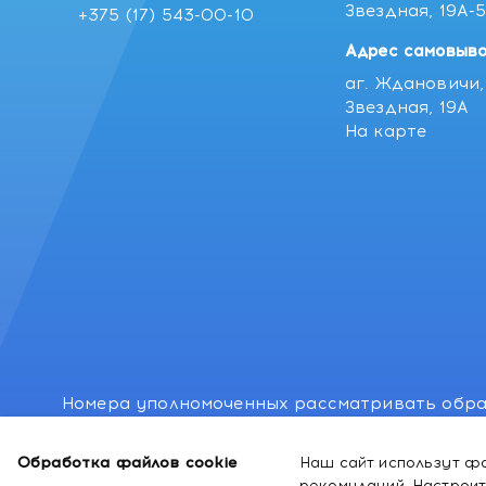
Звездная, 19А-
+375 (17) 543-00-10
Адрес самовыво
аг. Ждановичи, 
Звездная, 19А
На карте
Номера уполномоченных рассматривать обра
лиц: Минский районный исполнительный комитет
Обработка файлов cookie
Наш сайт использут фа
Номер и адрес электронной почты лица, упо
рекомндаций.
Настроит