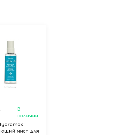
:
В
наличии
 Hydramax
ющий мист для