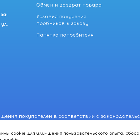
5
Обмен и возврат товара
за:
Условия получения
пробников к заказу
ул.
Памятка потребителя
щения покупателей в соответствии с законодатель
, отдел торговли и услуг: +375 17 270-29-14, +375 1
йлы cookie для улучшения пользовательского опыта, сбора
лномоченного рассматривать обращения покупателе
ь cookie