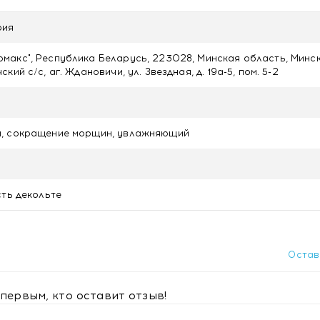
лажнение, тест на эффективность
рия
акс", Республика Беларусь, 223028, Минская область, Минс
кий с/с, аг. Ждановичи, ул. Звездная, д. 19а-5, пом. 5-2
, сокращение морщин, увлажняющий
сть декольте
Остав
первым, кто оставит отзыв!