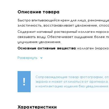
Описание товара
Быстро впитывающийся крем для лица, рекомендуе
эластичность, восстанавливает увлажнение, спос
Содержит нативный растворимый коллаген морско
связывать воду. Обеспечивает ощущение более по
улучшения увлажнения.
Основные активные вещества:
коллаген (морско
• Содержит нативный растворимый коллаген морс
Развернуть
связывать воду.
• Усиливает естественные процессы регенерации 
• Восстанавливает текстуру и эластичность кожи 
• Контуры подтягиваются, цвет лица становится бо
• Восстанавливает увлажнение кожи и ее упругос
• Помогает уменьшить появление мимических морщ
КАК ИСПОЛЬЗОВАТЬ
Наносить каждый день после очищения, равномерн
Характеристики