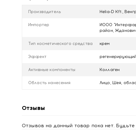
►Протестировано дерматологами*.
*Внешние испытания — в процессе: 24-часовое ув
Производитель
Helia-D Kft., Венг
Импортер
ИООО "Интерфарм
район, Ждановичс
Тип косметического средства
крем
Эффект
регенерирующий
Активные компоненты
Коллаген
Область нанесения
Лицо, Шея, обла
Отзывы
Отзывов на данный товар пока нет. Будьте 