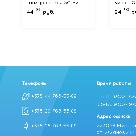
гиалуроновая 50 мл
лица 110
96
70
44
руб.
24
р
Телефоны
Время работы:
+375 44 766-55-88
Пн-Пт
9:00-20
Сб-Вс
9:00-19:
+375 29 766-55-88
Адрес офиса:
223028 Мински
+375 25 766-55-88
аг. Ждановичи, 