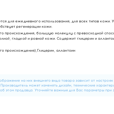
тся для ежедневного использования, для всех типов кожи. 
обствует регенерации кожи.
го происхождения, большую молекулу с превосходной спос
лной, гладкой и ровной кожи. Содержит глицерин и алланто
го происхождения),Глицерин, аллантоин
кого происхождения. Большая молекула с огромной способн
кожи.
лица.
лее упругим, гладким и ровным.
ть.
ин.
о массировать лицо и шею. Избегать попадания в глаза.