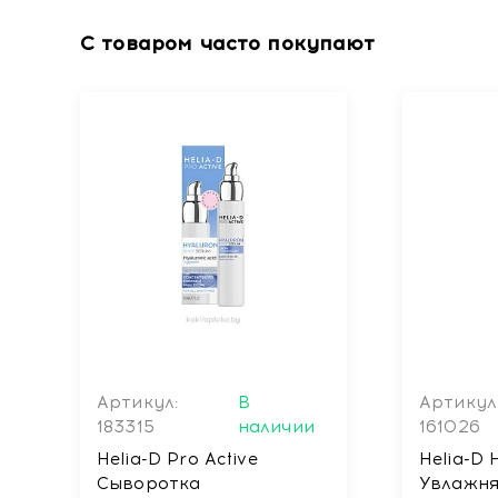
С товаром часто покупают
Артикул:
В
Артикул
183315
наличии
161026
Helia-D Pro Active
Helia-D
Cыворотка
Увлажня