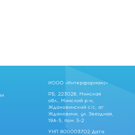
ИООО «Интерфармакс»
РБ, 223028, Минская
ии
обл., Минский р-н,
Ждановичский с/с, аг.
Ждановичи, ул. Звездная,
19А-5, пом. 5-2
УНП 800003702 Дата