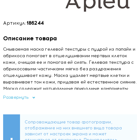
Артикул:
186244
Описание товара
Смываемая маска гелевой текстуры с пудрой из папайи и
абрикоса помогает в отшелушивании мертвых клеток
кожи, очищая ее и помогая ей сиять. Гелевая текстура с
абрикосовыми частичками мягко без раздражения
отшелушивает кожу. Маска удаляет мертвые клетки и
выравнивает тон кожи, придавая ей естественное сияние.
Маска содержит натуральные природные компоненты:
экстракт папайи, который является мощным очищающим и
Развернуть
осветляющим компонентом. Благодаря высокому
содержанию природных сапонинов обеспечивает
выраженный пилинг-эффект. Кроме того, папайя богата
витаминами A и C, обладает противовоспалительным,
успокаивающим и регенерирующим действием.
Активизирует естественную выработку коллагена,