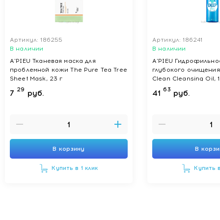
Артикул: 186255
Артикул: 186241
В наличии
В наличии
A'PIEU Тканевая маска для
A'PIEU Гидрофильно
проблемной кожи The Pure Tea Tree
глубокого очищения
Sheet Mask, 23 г
Clean Cleansing Oil, 
29
63
7
руб.
41
руб.
В корзину
В корз
Купить в 1 клик
Купить в