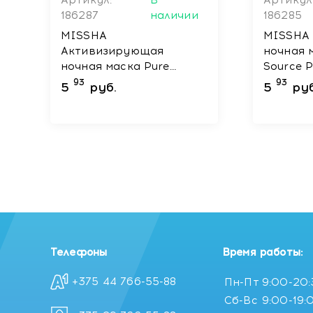
Артикул:
В
Артикул
186287
наличии
186285
MISSHA
MISSHA
Активизирующая
ночная 
ночная маска Pure
Source P
Source Pocket Pack
Honey, 1
93
93
5
руб.
5
руб
Lemon, 10 мл
Телефоны
Время работы:
+375 44 766-55-88
Пн-Пт
9:00-20
Сб-Вс
9:00-19: