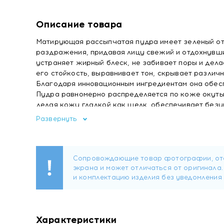
Описание товара
Матирующая рассыпчатая пудра имеет зеленый от
раздражения, придавая лицу свежий и отдохнувш
устраняет жирный блеск, не забивает поры и дел
его стойкость, выравнивает тон, скрывает разли
Благодаря инновационным ингредиентам она обесп
Пудра равномерно распределяется по коже окутыв
делая кожу гладкой как шелк, обеспечивает безу
просто косметическое средство, это забота о ва
Развернуть
Откройте для себя магию зеленого оттенка в этой 
Способ применения:
Нанесите пудру на завершающем этапе макияжа.
Состав:
Silica, Dimethicone/Vinyl Dimethicone Crosspolyme
Ultramarines, Iron Oxides, Nylon-12, Triethoxycapryl
Характеристики
Купить MISSHA Рассыпчатая пудра для лица Airy P