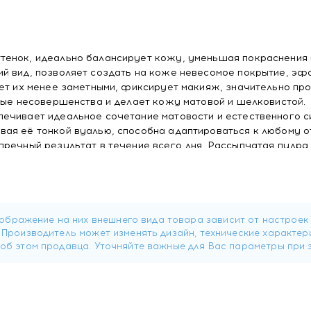
тенок, идеально балансирует кожу, уменьшая покраснения 
ий вид, позволяет создать на коже невесомое покрытие, э
ает их менее заметными, фиксирует макияж, значительно пр
чные несовершенства и делает кожу матовой и шелковистой.
ечивает идеальное сочетание матовости и естественного с
ая её тонкой вуалью, способна адаптироваться к любому о
пречный результат в течение всего дня. Рассыпчатая пудра
шей коже и возможность подчеркнуть вашу естественную кр
пудре и почувствуйте себя в гармонии с собой и миром вокр
r, 1,2-Hexanediol, Chromium Oxide Greens, Glyceryl Caprylate
ylsilane.
ot Powder Mint, 9 г в Минске