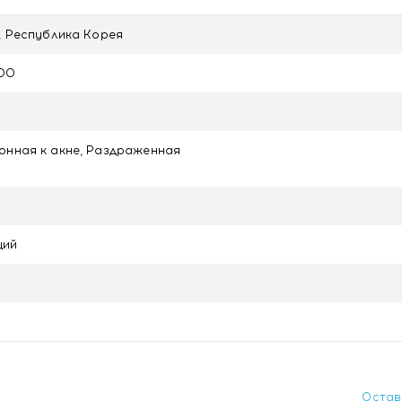
d, Республика Корея
ООО
онная к акне, Раздраженная
щий
Остав