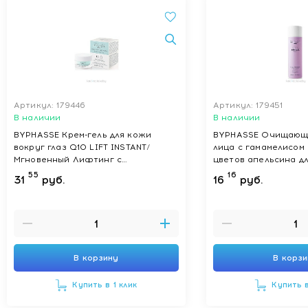
Артикул: 179446
Артикул: 179451
В наличии
В наличии
BYPHASSE Крем-гель для кожи
BYPHASSE Очищающи
вокруг глаз Q10 LIFT INSTANT/
лица с гамамелисом 
Мгновенный Лифтинг с
цветов апельсина для жирной
гиалуроновой кислотой, 20 мл
кожи, 500 мл
55
16
31
руб.
16
руб.
В корзину
В корз
Купить в 1 клик
Купить в