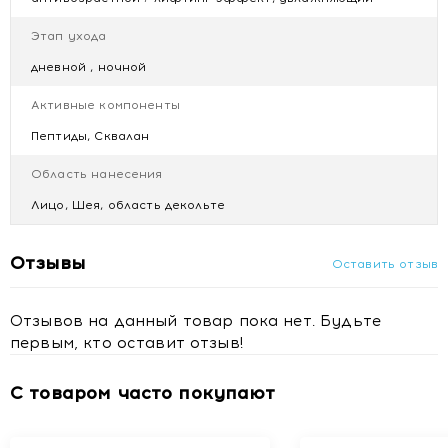
Купить BYPHASSE Укрепляющий антивозрастной крем для
Этап ухода
лица PRO40 с трипептидами и скваланом, 60 мл с
доставкой в Минске
дневной , ночной
Активные компоненты
Пептиды, Сквалан
Область нанесения
Лицо, Шея, область декольте
Отзывы
Оставить отзыв
Отзывов на данный товар пока нет. Будьте
первым, кто оставит отзыв!
С товаром часто покупают