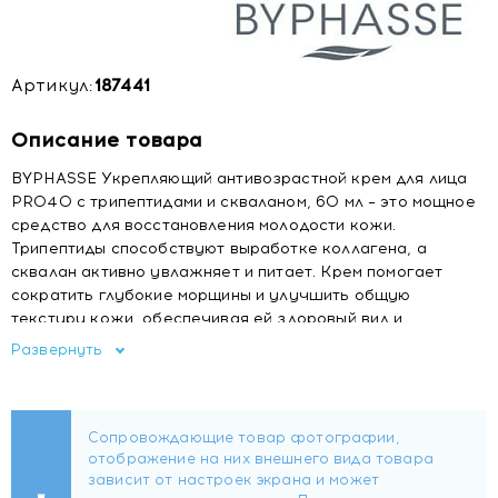
Артикул:
187441
Описание товара
BYPHASSE Укрепляющий антивозрастной крем для лица
PRO40 с трипептидами и скваланом, 60 мл – это мощное
средство для восстановления молодости кожи.
Трипептиды способствуют выработке коллагена, а
сквалан активно увлажняет и питает. Крем помогает
сократить глубокие морщины и улучшить общую
текстуру кожи, обеспечивая ей здоровый вид и
упругость.
Развернуть
Преимущества:
– Большой объем 60 мл
– Дневной и ночной уход
– Для всех типов кожи
– Гладкая, нелипкая текстура.