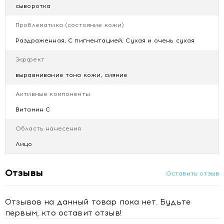
сыворотка
Phenoxyethanol, Sodium Benzoate, Potassium Sorbate,
Parfum. * компонент природного происхождения
Проблематика (состояние кожи)
Раздраженная, С пигментацией, Сухая и очень сухая
Эффект
выравнивание тона кожи, сияние
Активные компоненты
Витамин C
Область нанесения
Лицо
Отзывы
Оставить отзыв
Отзывов на данный товар пока нет. Будьте
первым, кто оставит отзыв!