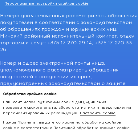
Персональные настройки файлов cookie
Номера уполномоченных рассматривать обращения
покупателей в соответствии с законодательством
об обращениях граждан и юридических лиц:
Минский районный исполнительный комитет, отдел
торговли и услуг: +375 17 270-29-14, +375 17 270 33
26.
Номер и адрес электронной почты лица,
уполномоченного рассматривать обращения
покупателей о нарушении их прав,
предусмотренных законодательством о защите
прав потребителей:766-55-88 (для всех мобильных
Обработка файлов cookie
операторов), info@kakvapteke.by
Наш сайт использут файлы cookie для улучшения
пользовательского опыта, сбора статистики и представления
персонализированных рекомндаций.
Настроить cookie
Нажав "Принять", вы дате согласие на обработку файлов
cookie в соответствии с
Политикой обработки файлов cookie