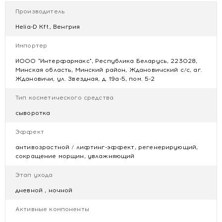
обычный уход за кожей. Избегайте попадания в глаза.
Производитель
Регулярное использование способствует более мягкой,
Helia-D Kft., Венгрия
увлажненной кожи и ровному тону.
Состав:
Импортер
Aqua (Water), Potassium Azeloyl Diglycinate, Glycerin,
ИООО "Интерфармакс", Республика Беларусь, 223028,
Butylene Glycol, Centella Asiatica Extract, Phenoxyethanol,
Минская область, Минский район, Ждановичский с/с, аг.
Xanthan Gum, Citric Acid, Hydroxyethylcellulose,
Ждановичи, ул. Звездная, д. 19а-5, пом. 5-2
Ethylhexylglycerin, Potassium Sorbate, Sodium Benzoate.
Тип косметического средства
сыворотка
Эффект
антивозрастной / лифтинг-эффект, регенерирующий,
сокращение морщин, увлажняющий
Этап ухода
дневной , ночной
Активные компоненты