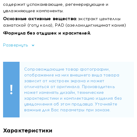
содержит успокаивающие, регенерирующие и
увлажняющие компоненты.
Основные активные вещества:
экстракт центеллы
азиатской (готу кола), PAD (азелоилдиглицинат калия)
Формула без отдушек и красителей.
Функции:
Развернуть
Восстановление
Увлажнение
В составе:
PAD (производное азелаиновой кислоты),
способствует разглаживанию кожи
Экстракт центеллы азиатской, успокаивающее,
увлажняющее и антиоксидантное действия
Как использовать:
Наносите 3–4 капли ежедневно и/или вечером после
очищения. Равномерно распределите по лицу и шее
Характеристики
массирующими движениями, затем продолжите свой