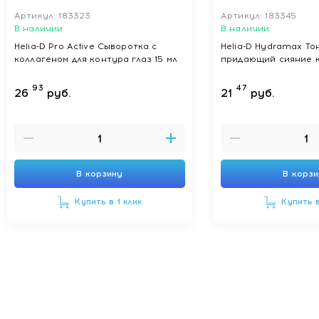
Артикул: 183323
Артикул: 183345
В наличии
В наличии
Helia-D Pro Active Сыворотка с
Helia-D Hydramax То
коллагеном для контура глаз 15 мл
придающий сияние 
93
47
26
руб.
21
руб.
В корзину
В корз
Купить в 1 клик
Купить в