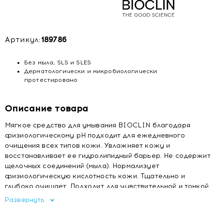
Артикул:
189786
Без мыла, SLS и SLES
Дерматологически и микробиологически
протестировано
Описание товара
Мягкое средство для умывания BIOCLIN благодаря
физиологическому pH подходит для ежедневного
очищения всех типов кожи. Увлажняет кожу и
восстанавливает ее гидролипидный барьер. Не содержит
щелочных соединений (мыла). Нормализует
физиологическую кислотность кожи. Тщательно и
глубоко очищает. Подходит для чувствительной и тонкой
кожи, не переносящей мыла.
Развернуть
Если перед использованием разбавить на 50% водой, он