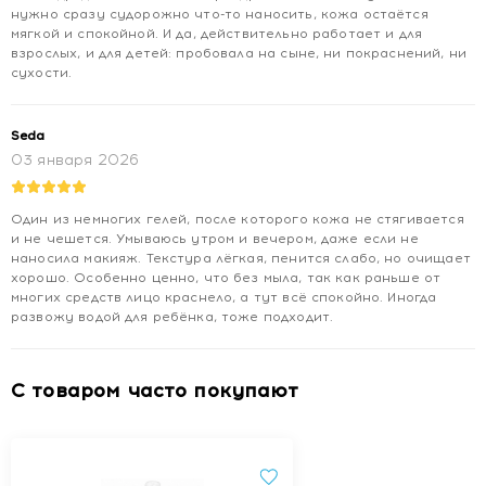
нужно сразу судорожно что-то наносить, кожа остаётся
мягкой и спокойной. И да, действительно работает и для
взрослых, и для детей: пробовала на сыне, ни покраснений, ни
сухости.
Seda
03 января 2026
Один из немногих гелей, после которого кожа не стягивается
и не чешется. Умываюсь утром и вечером, даже если не
наносила макияж. Текстура лёгкая, пенится слабо, но очищает
хорошо. Особенно ценно, что без мыла, так как раньше от
многих средств лицо краснело, а тут всё спокойно. Иногда
развожу водой для ребёнка, тоже подходит.
С товаром часто покупают