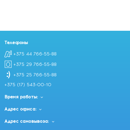
Phenoxyethanol, Ethylhexylglycerin, Parfum, Hexyl
Cinnamal.
Купить To My Skin Крем для лица RETINOL&VITAMIN C,
50 мл с доставкой в Минске
Телефоны
+375 44 766-55-88
+375 29 766-55-88
+375 25 766-55-88
+375 (17) 543-00-10
Время работы:
Адрес офиса:
Адрес самовывоза: