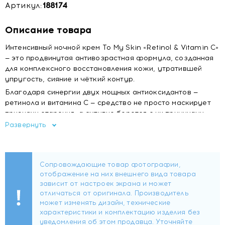
Артикул:
188174
Описание товара
Интенсивный ночной крем To My Skin «Retinol & Vitamin C»
— это продвинутая антивозрастная формула, созданная
для комплексного восстановления кожи, утратившей
упругость, сияние и чёткий контур.
Благодаря синергии двух мощных антиоксидантов —
ретинола и витамина С — средство не просто маскирует
признаки старения, а активно борется с их причинами,
стимулируя естественные процессы обновления и
Развернуть
регенерации.
Крем идеально подходит для кожи после 30 лет,
особенно если она подвержена стрессу, усталости,
потере тонуса или первым морщинам.
Его действие направлено на разглаживание мелких и
глубоких морщин, укрепление овала лица, выравнивание
текстуры и осветление тусклого тона — всё это в
сочетании с глубоким увлажнением и укреплением
защитного барьера.