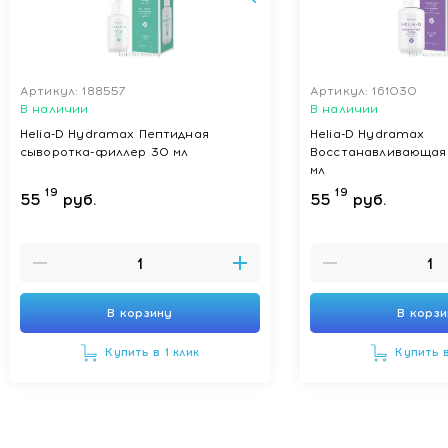
Артикул: 188557
Артикул: 161030
В наличии
В наличии
Helia-D Hydramax Пептидная
Helia-D Hydramax
сыворотка-филлер 30 мл
Восстанавливающая
мл
19
19
55
руб.
55
руб.
В корзину
В корз
Купить в 1 клик
Купить в