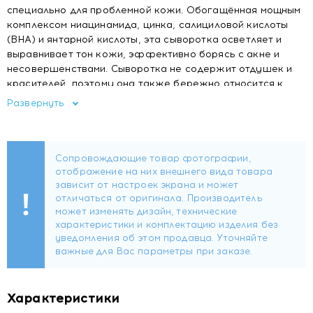
специально для проблемной кожи. Обогащённая мощным
комплексом ниацинамида, цинка, салициловой кислоты
(BHA) и янтарной кислоты, эта сыворотка осветляет и
выравнивает тон кожи, эффективно борясь с акне и
несовершенствами. Сыворотка не содержит отдушек и
красителей, поэтому она также бережно относится к
чувствительной коже, делая её чистой, гладкой и свежей
Развернуть
с каждым применением.
ТИП КОЖИ
Проблемная кожа с акне
В СОСТАВЕ
Ниацинамид помогает сузить поры, а цинк
регулирует выработку кожного сала и очищает
кожу.
Салициловая кислота, доказанное средство для
борьбы с акне, очищает закупоренные поры и
помогает предотвратить появление высыпаний
Янтарная кислота уменьшает видимые признаки
жирности кожи
Характеристики