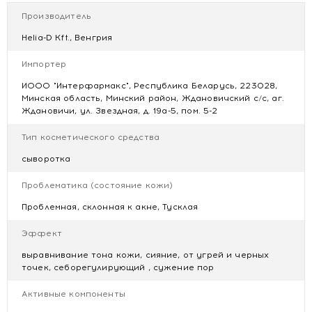
КАК ИСПОЛЬЗОВАТЬ
Производитель
Наносите 3–4 капли утром и/или вечером после
очищения. Равномерно распределите по лицу и шее
Helia-D Kft., Венгрия
массирующими движениями. Избегайте попадания в
Импортер
глаза. Используйте солнцезащитный крем в течение дня.
ИООО "Интерфармакс", Республика Беларусь, 223028,
Минская область, Минский район, Ждановичский с/с, аг.
Ждановичи, ул. Звездная, д. 19а-5, пом. 5-2
Тип косметического средства
сыворотка
Проблематика (состояние кожи)
Проблемная, склонная к акне, Тусклая
Эффект
выравнивание тона кожи, сияние, от угрей и черных
точек, себорегулирующий , сужение пор
Активные компоненты