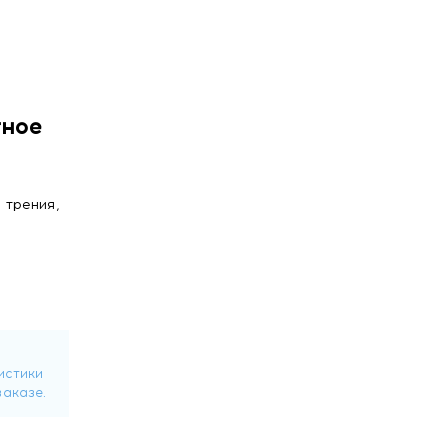
тное
я
 трения,
рабенов
 для