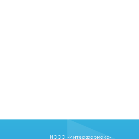
б без
твиях.
ermale.
ИООО «Интерфармакс»