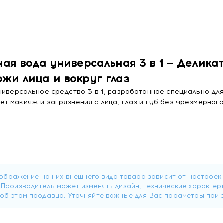
ная вода универсальная 3 в 1 — Делика
жи лица и вокруг глаз
ниверсальное средство 3 в 1, разработанное специально дл
 макияж и загрязнения с лица, глаз и губ без чрезмерного
и офтальмологическим контролем, не содержит спирта, па
ее гладкой, мягкой и здоровой на вид — идеальное решение
ятия макияжа с лица, глаз и губ
 без чрезмерного трения, сохраняя комфорт кожи
липидный баланс, кожа остаётся мягкой и увлажнённой