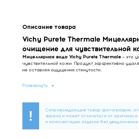
Описание товара
Vichy Purete Thermale Мицелляр
очищение для чувствительной ко
Мицеллярная вода Vichy Purete Thermale
— это у
чувствительной кожи. Продукт эффективно удаляет
не оставляя ощущения стянутости.
Формула протестирована под дерматологическим 
Развернуть
и отдушек. После применения кожа становится бол
ежедневного деликатного очищения.
Ключевые преимущества
Универсальность 3 в 1:
Одно средство для сн
Деликатное очищение:
Удаляет загрязнения
Без стянутости:
Формула не нарушает гидро