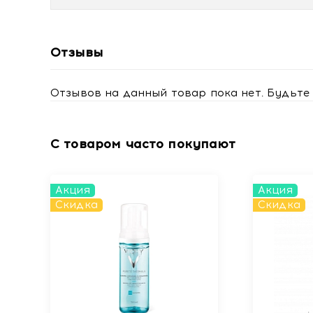
После 1 применения:
Отзывы
Продукт эффективно удаляет макияж с лица,
90% подтверждают удаление загрязнений (гр
81% отмечают отсутствие ощущения стянуто
Отзывов на данный товар пока нет. Будьте 
Через 2 недели регулярного использования:
С товаром часто покупают
91% подтверждают, что продукт не делает к
79% отмечают, что цвет лица выглядит посв
77% подтверждают увлажнение кожи
74% отмечают, что кожа становится мягче
Акция
Акция
Скидка
Скидка
Данные основаны на потребительском тесте, 118 у
Видимый результат
При регулярном использовании мицеллярной воды
Остаётся чистой, гладкой и мягкой после к
Сохраняет естественный уровень увлажнённо