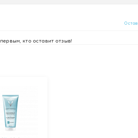
 глаз и губ
Остав
язь, пыль, себум)
сти кожи
первым, кто оставит отзыв!
ожу липкой
ежевшим
частников.
 кожа приобретает комплексное улучшение:
аждого очищения
сти без чувства сухости