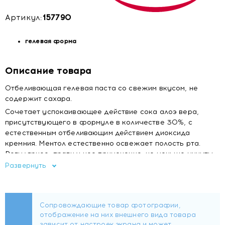
Артикул:
157790
гелевая форма
Описание товара
Отбеливающая гелевая паста со свежим вкусом, не
содержит сахара.
Сочетает успокаивающее действие сока алоэ вера,
присутствующего в формуле в количестве 30%, с
естественным отбеливающим действием диоксида
кремния. Ментол естественно освежает полость рта.
Регулярное, правильное применение, не меньше минуты
при каждой чистке, помогает защитить зубы от
Развернуть
пожелтения, вызванного курением и напитками.
Рекомендации по применению
Обеспечивает защиту от зубного налета и кариеса
помогает поддерживать естественный цвет зубов и
сохранять свежее дыхание.