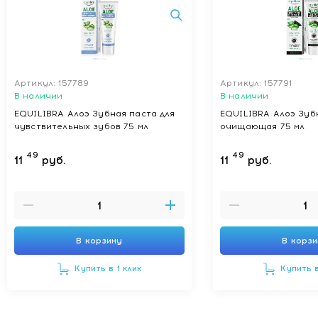
Артикул: 157789
Артикул: 157791
В наличии
В наличии
EQUILIBRA Алоэ Зубная паста для
EQUILIBRA Алоэ Зуб
чувствительных зубов 75 мл
очищающая 75 мл
49
49
11
руб.
11
руб.
В корзину
В корз
Купить в 1 клик
Купить в