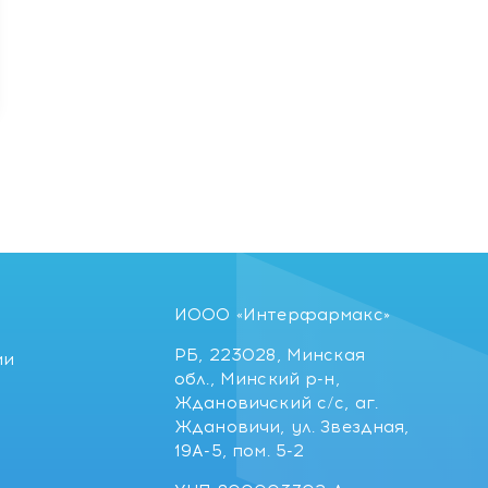
ИООО «Интерфармакс»
РБ, 223028, Минская
ии
обл., Минский р-н,
Ждановичский с/с, аг.
Ждановичи, ул. Звездная,
19А-5, пом. 5-2