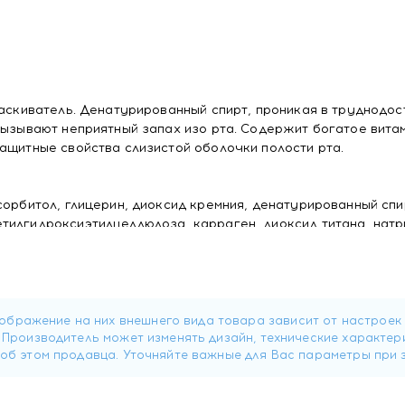
ласкиватель. Денатурированный спирт, проникая в труднодо
вызывают неприятный запах изо рта. Содержит богатое вита
ащитные свойства слизистой оболочки полости рта.
сорбитол, глицерин, диоксид кремния, денатурированный спи
тилгидроксиэтилцеллюлоза, карраген, диоксид титана, нат
 общей массы). Не содержит сахара.