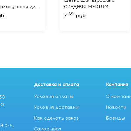
щётка для взрослых
ализующая для
СРЕДНЯЯ MEDIUM
 рта 50 мл
01
б.
7
руб.
Доставка и оплата
Компания
Условия оплаты
О компан
:30
00
Условия доставки
Новости
Как сделать заказ
Бренды
й р-н,
Самовывоз