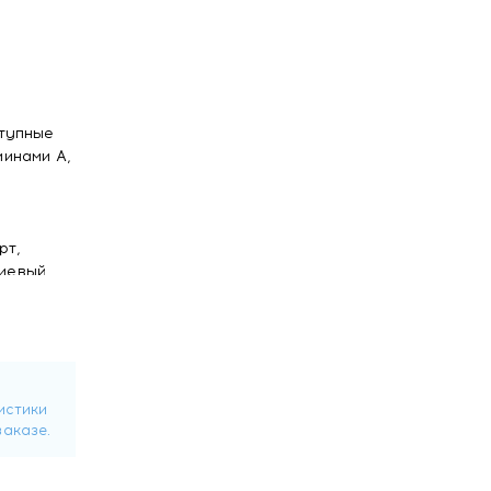
ступные
минами А,
рт,
риевый