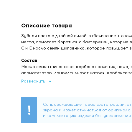
Описание товара
Зубная паста с двойной силой: отбеливание + опо
места, помогает бороться с бактериями, которые 
С и Е масло семян шиповника, которое повышает з
Состав
Масло семян шиповника, карбонат кальция, вода, 
ароматизатор, лаурилсульфат натрия, карбоксиме
сахарин, монофторфосфат натрия 0,76% (0,1% от
Развернуть