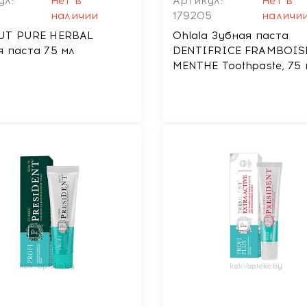
ул:
Нет в
Артикул:
Нет в
наличии
179205
наличи
UT PURE HERBAL
Ohlala Зубная паста
я паста 75 мл
DENTIFRICE FRAMBOIS
MENTHE Toothpaste, 75 