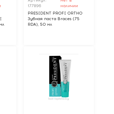
Артикул:
Нет в
и
177896
наличии
PRESIDENT PROFI ORTHO
E
Зубная паста Braces (75
мл
RDA), 50 мл