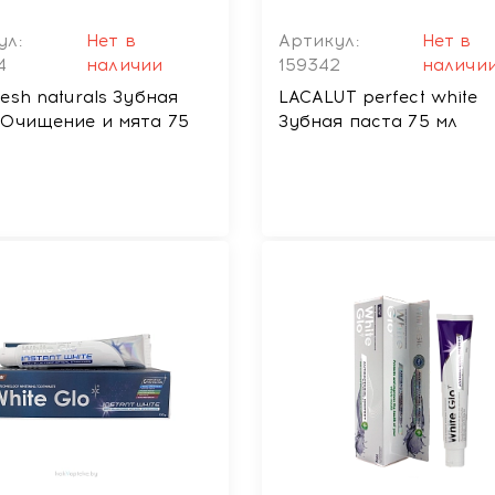
ул:
Нет в
Артикул:
Нет в
4
наличии
159342
наличи
esh naturals Зубная
LACALUT perfect white
 Очищение и мята 75
Зубная паста 75 мл