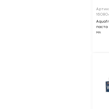
Артик
16080
Aquafr
паста
мл