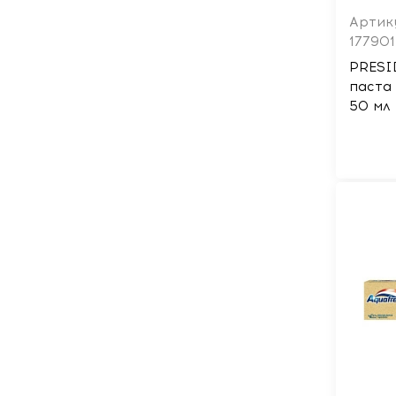
Артик
177901
PRESI
паста 
50 мл