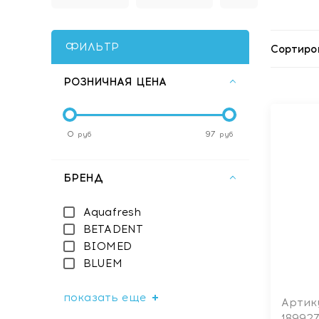
ФИЛЬТР
Сортиро
РОЗНИЧНАЯ ЦЕНА
0
97
руб
руб
БРЕНД
Aquafresh
BETADENT
BIOMED
BLUEM
показать еще
Артик
18992