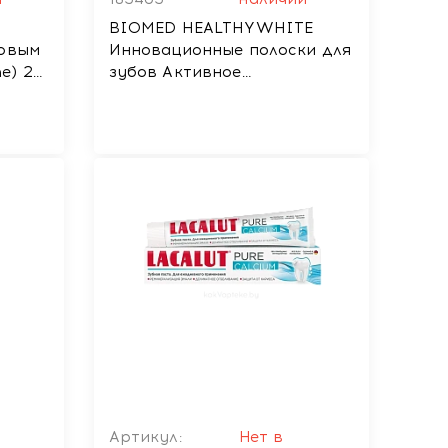
BIOMED HEALTHYWHITE
совым
Инновационные полоски для
ne) 24
зубов Активное
отбеливание с заботой об
эмали". Гуава, 7 пар
Артикул:
Нет в