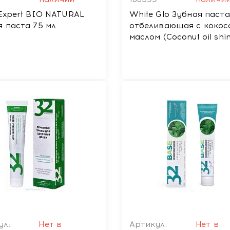
 Expert BIO NATURAL
White Glo Зубная паста
я паста 75 мл
отбеливающая с коко
маслом (Coconut oil shi
г
ул:
Нет в
Артикул:
Нет в