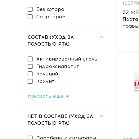
15377
Без фтора
32 ЖЕ
Со фтором
Паста
травы
100 г
СОСТАВ (УХОД ЗА
ПОЛОСТЬЮ РТА)
Активированный уголь
Гидроксиапатит
Кальций
Ксилит
показать еще
НЕТ В СОСТАВЕ (УХОД ЗА
ПОЛОСТЬЮ РТА)
Парабены и сульфаты