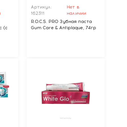
Артикул:
Нет в
и
162311
наличии
R.O.C.S. PRO Зубная паста
c (с
Gum Care & Antiplaque, 74гр