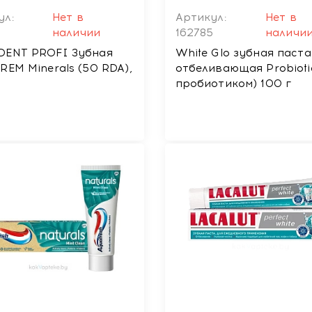
ул:
Нет в
Артикул:
Нет в
наличии
162785
наличи
DENT PROFI Зубная
White Glo зубная паста
REM Minerals (50 RDA),
отбеливающая Probioti
пробиотиком) 100 г