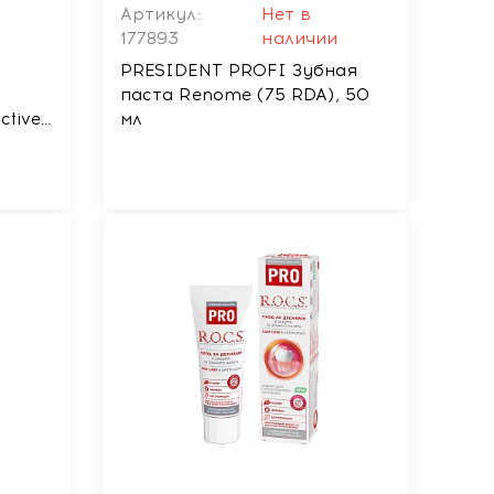
Артикул:
Нет в
и
177893
наличии
S
PRESIDENT PROFI Зубная
паста Renome (75 RDA), 50
tive,
мл