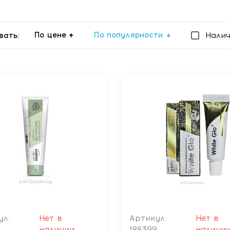
По цене
По популярности
вать:
Нали
ул:
Нет в
Артикул:
Нет в
7
наличии
188399
наличи