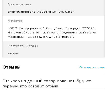
позволяет чистить зубы под правильным углом,
Производитель
снижая давление чистящей головки на поверхность
зубов.
Shantou Honglong Industrial Co., Ltd, Китай
Размер головки (чистящей поверхности): 25х11х11
Импортер
мм.
Длина щетины: 11 мм.
ИООО "Интерфармакс", Республика Беларусь, 223028,
Диаметр щетинок: 0,1 мм.
Минская область, Минский район, Ждановичский с/с, аг.
Ждановичи, ул. Звездная, д. 19а-5, пом. 5-2
Жесткость щетины
мягкие
Отзывы
Оставить отзыв
Отзывов на данный товар пока нет. Будьте
первым, кто оставит отзыв!