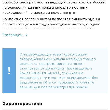
разработана при участии ведущих стоматологов России
на основании данных международных научных
исследований по уходу за полостью рта.
Компактная головка щётки позволяет очищать зубы и
полость рта даже в труднодоступных местах, а ручка
эргономичной формы делает процесс чистки зубов
максимально комфортным и продуктивным.
Развернуть
Стоматологи выбирают Revyline!
Товар одобрен Российским медицинским университетом
им. Н.И. Пирогова и Независимой Ассоциацией
Пародонтологов (НАП).
Щетина из нейлона премиального качества.
Закруглённая форма щетинок и их уникальное
количество (6000) позволяют эффективно
ухаживать за поверхностью зубов и придесневой
зоной.
Мягкая щетина подходит большинству людей.
Компактная головка щётки отлично очищает даже
труднодоступные места.
Характеристики
Упругая пропиленовая ручка эргономичной формы