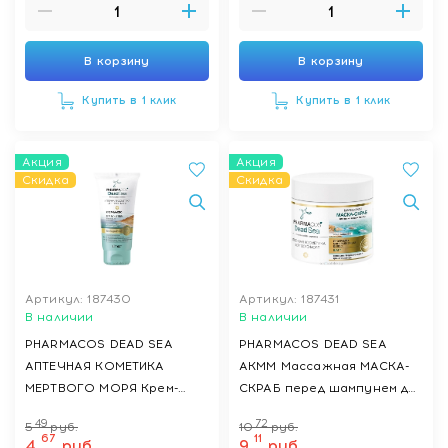
действия д/сияния волос,
400 мл
В корзину
В корзину
Купить в 1 клик
Купить в 1 клик
Акция
Акция
Скидка
Скидка
Артикул: 187430
Артикул: 187431
В наличии
В наличии
PHARMACOS DEAD SEA
PHARMACOS DEAD SEA
АПТЕЧНАЯ КОМЕТИКА
АКММ Массажная МАСКА-
МЕРТВОГО МОРЯ Крем-
СКРАБ перед шампунем для
масло для рук и тела
волос и кожи головы,
49
72
5
руб.
10
руб.
максимально питающий д/
400мл
67
11
4
руб.
9
руб.