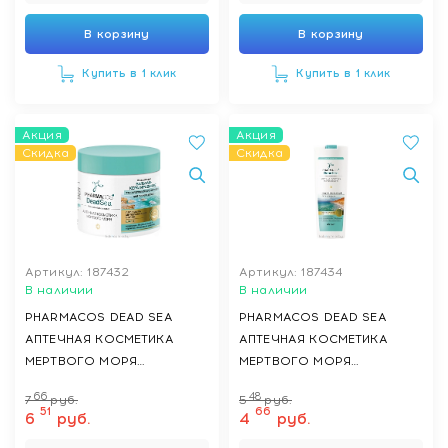
В корзину
В корзину
Купить в 1 клик
Купить в 1 клик
Акция
Акция
Скидка
Скидка
Артикул: 187432
Артикул: 187434
В наличии
В наличии
PHARMACOS DEAD SEA
PHARMACOS DEAD SEA
АПТЕЧНАЯ КОСМЕТИКА
АПТЕЧНАЯ КОСМЕТИКА
МЕРТВОГО МОРЯ
МЕРТВОГО МОРЯ
Обогащенный Бальзам-
Оздоравливающий гель для
66
48
7
руб.
5
руб.
кератирование
душа,500 мл
51
66
6
руб.
4
руб.
оздоравливающего