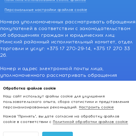
Персональные настройки файлов cookie
Номера уполномоченных рассматривать обращения
покупателей в соответствии с законодательством
об обращениях граждан и юридических лиц:
Минский районный исполнительный комитет, отдел
торговли и услуг: +375 17 270-29-14, +375 17 270 33
26.
Номер и адрес электронной почты лица,
уполномоченного рассматривать обращения
покупателей о нарушении их прав,
предусмотренных законодательством о защите
Обработка файлов cookie
прав потребителей:766-55-88 (для всех мобильных
Наш сайт использут файлы cookie для улучшения
операторов), info@kakvapteke.by
пользовательского опыта, сбора статистики и представления
персонализированных рекомндаций.
Настроить cookie
Нажав "Принять", вы дате согласие на обработку файлов
cookie в соответствии с
Политикой обработки файлов cookie
2026 © kakvapteke.by