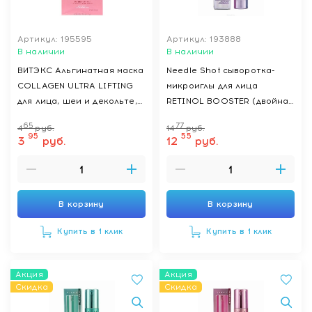
Артикул: 195595
Артикул: 193888
В наличии
В наличии
ВИТЭКС Альгинатная маска
Needle Shot сыворотка-
COLLAGEN ULTRA LIFTING
микроиглы для лица
для лица, шеи и декольте,
RETINOL BOOSTER (двойная
саше 28 г
сила против морщин и
65
77
4
руб.
14
руб.
несовершенств), 30 мл
95
55
3
руб.
12
руб.
В корзину
В корзину
Купить в 1 клик
Купить в 1 клик
Акция
Акция
Скидка
Скидка