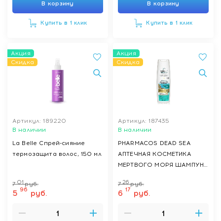
В корзину
В корзину
Купить в 1 клик
Купить в 1 клик
Акция
Акция
Скидка
Скидка
Артикул: 189220
Артикул: 187435
В наличии
В наличии
La Belle Спрей-сияние
PHARMACOS DEAD SEA
термозащита волос, 150 мл
АПТЕЧНАЯ КОСМЕТИКА
МЕРТВОГО МОРЯ ШАМПУНЬ
двойного действия против
01
26
7
руб.
7
руб.
выпадения волос, против
96
17
5
руб.
6
руб.
перхоти, 400 мл