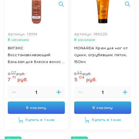
Артикул: 191114
Артикул: 189225
В наличии
В наличии
ВИТЭКС
MONARDA Крем для ног от
Восстанавливающий
сухих, огрубевших пяток,
Бальзам для блеска волос с
150мл
кератином и маслом
07
93
9
руб.
5
руб.
органы ВОЛОСЫ КАК
71
04
7
руб.
5
руб.
ПОСЛЕ САЛОНА
KERATIN+ARGAN OIL, 1000
мл
В корзину
В корзину
Купить в 1 клик
Купить в 1 клик