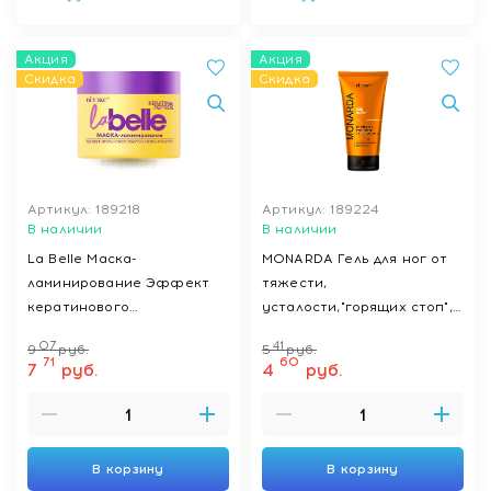
Акция
Акция
Скидка
Скидка
Артикул: 189218
Артикул: 189224
В наличии
В наличии
La Belle Маска-
MONARDA Гель для ног от
ламинирование Эффект
тяжести,
кератинового
усталости,"горящих стоп",
восстановления волос,
150мл
07
41
9
руб.
5
руб.
300 мл
71
60
7
руб.
4
руб.
В корзину
В корзину