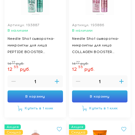
Артикул: 193887
Артикул: 193886
В наличии
В наличии
Needle Shot сыворотка-
Needle Shot сыворотка-
микроиглы для лица
микроиглы для лица
PEPTIDE BOOSTER
COLLAGEN BOOSTER
(восстановление,
(лифтинг, разглаживание,
77
77
14
руб.
14
руб.
упругость, улучшение
увлажнение), 30 мл
55
55
12
руб.
12
руб.
контуров), 30 мл
В корзину
В корзину
Купить в 1 клик
Купить в 1 клик
Акция
Акция
Скидка
Скидка