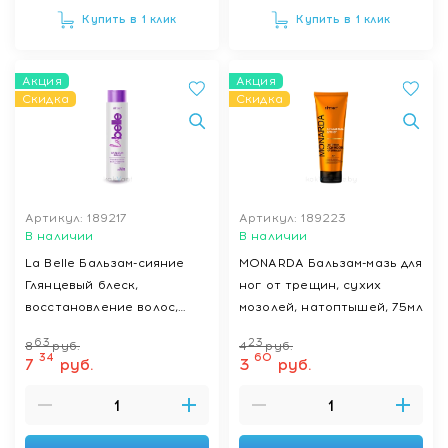
Купить в 1 клик
Купить в 1 клик
Акция
Акция
Скидка
Скидка
Артикул: 189217
Артикул: 189223
В наличии
В наличии
La Belle Бальзам-сияние
MONARDA Бальзам-мазь для
Глянцевый блеск,
ног от трещин, сухих
восстановление волос,
мозолей, натоптышей, 75мл
400 мл
63
23
8
руб.
4
руб.
34
60
7
руб.
3
руб.