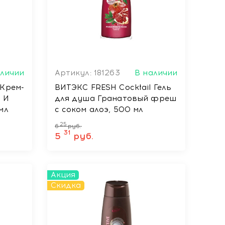
аличии
Артикул: 181263
В наличии
Крем-
ВИТЭКС FRESH Cocktail Гель
 И
для душа Гранатовый фреш
мл
с соком алоэ, 500 мл
25
6
руб.
31
5
руб.
Акция
Скидка