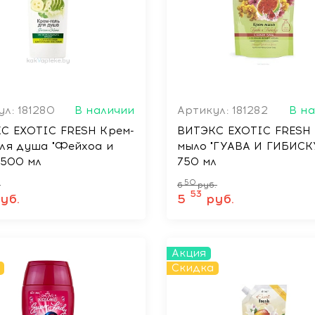
л: 181280
В наличии
Артикул: 181282
В н
С EXOTIC FRESH Крем-
ВИТЭКС EXOTIC FRESH 
для душа "Фейхоа и
мыло "ГУАВА И ГИБИСКУ
 500 мл
750 мл
50
.
6
руб.
53
уб.
5
руб.
Акция
Скидка