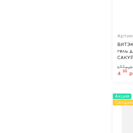
Артику
ВИТЭК
гель 
САКУР
83
5
руб
96
4
р
Акция
Скидка