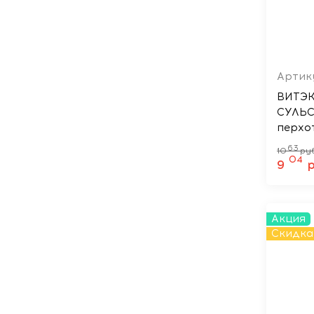
Артику
ВИТЭ
СУЛЬСЕН
перхот
63
10
ру
04
9
Акция
Скидка