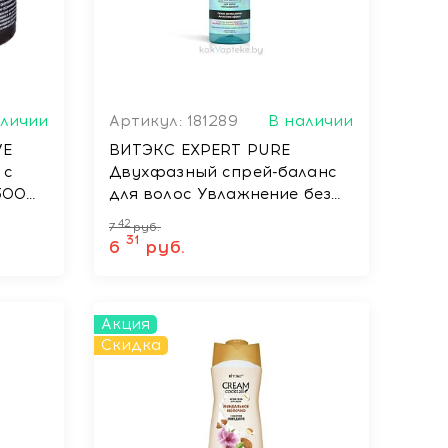
аличии
Артикул: 181289
В наличии
VE
ВИТЭКС EXPERT PURE
 с
Двухфазный спрей-баланс
300
для волос Увлажнение без
утежеления, несмываемый,
42
7
руб.
115 мл
31
6
руб.
Акция
Скидка