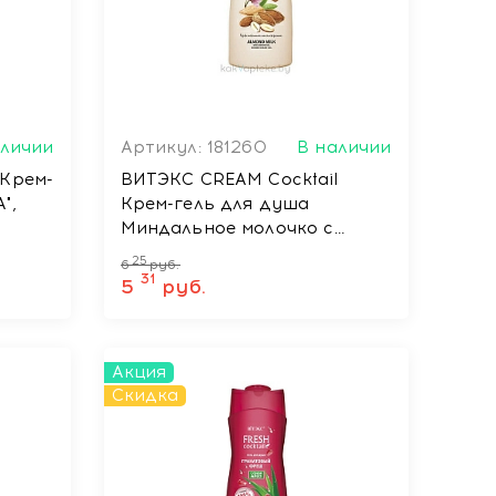
аличии
Артикул: 181260
В наличии
Крем-
ВИТЭКС CREAM Cocktail
",
Крем-гель для душа
Миндальное молочко с
маслом миндаля, 515 мл
25
6
руб.
31
5
руб.
Акция
Скидка