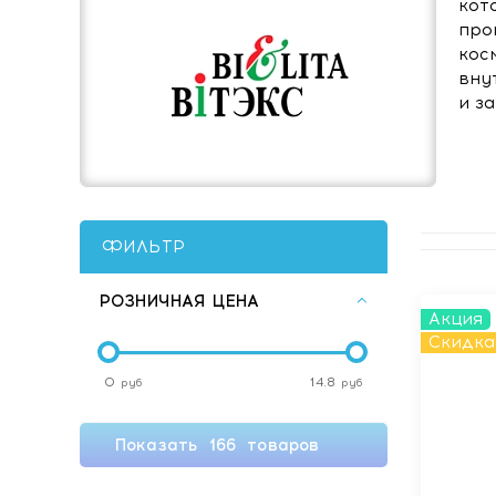
кот
про
кос
вну
и з
ФИЛЬТР
РОЗНИЧНАЯ ЦЕНА
Акция
Скидка
0
14.8
руб
руб
Показать
166
товаров