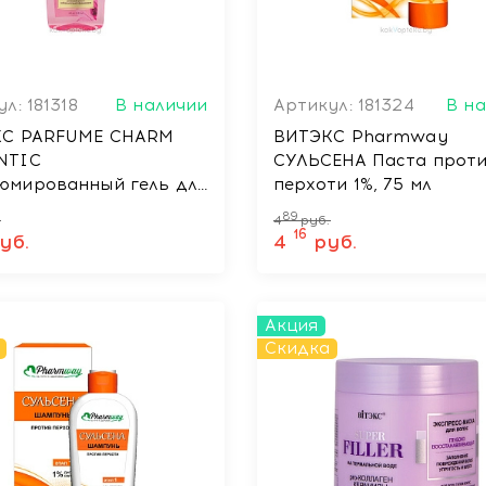
л: 181318
В наличии
Артикул: 181324
В н
С PARFUME CHARM
ВИТЭКС Pharmway
NTIC
СУЛЬСЕНА Паста прот
мированный гель для
перхоти 1%, 75 мл
 400 мл
89
.
4
руб.
16
уб.
4
руб.
Акция
Скидка