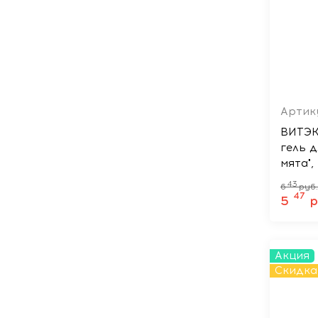
Артику
ВИТЭК
гель 
мята",
43
6
руб
47
5
р
Акция
Скидка