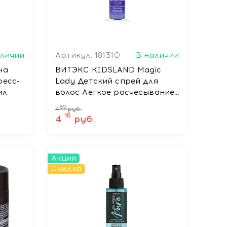
аличии
Артикул: 181310
В наличии
на
ВИТЭКС KIDSLAND Magic
ресс-
Lady Детский спрей для
мл
волос Легкое расчесывание
несмываемый, 100 мл
89
4
руб.
16
4
руб.
Акция
Скидка