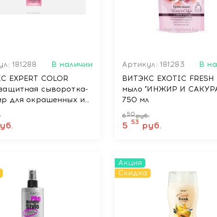
л: 181288
В наличии
Артикул: 181283
В н
С EXPERT COLOR
ВИТЭКС EXOTIC FRESH 
защитная сыворотка-
мыло "ИНЖИР И САКУРА
ир для окрашенных и
750 мл
жденных волос,
50
.
6
руб.
ваемая, 145 мл
53
уб.
5
руб.
Акция
Скидка