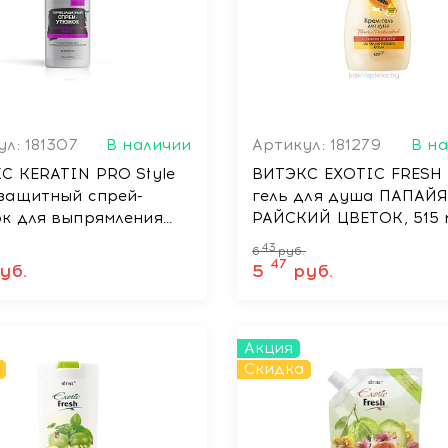
л: 181307
В наличии
Артикул: 181279
В н
С KERATIN PRO Style
ВИТЭКС EXOTIC FRESH 
защитный спрей-
гель для душа ПАПАЙЯ
к для выпрямления
РАЙСКИЙ ЦВЕТОК, 515 
, средняя фиксация,
43
6
руб.
л
47
уб.
5
руб.
Акция
Скидка