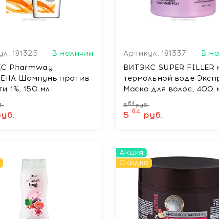
л: 181325
В наличии
Артикул: 181337
В н
КС Pharmway
ВИТЭКС SUPER FILLER 
А Шампунь против
термальной воде Эксп
и 1%, 150 мл
Маска для волос, 400 
64
б.
6
руб.
64
руб.
5
руб.
Акция
Скидка