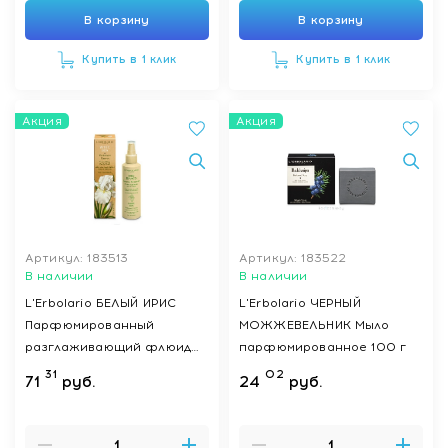
В корзину
В корзину
Купить в 1 клик
Купить в 1 клик
Акция
Акция
Артикул: 183513
Артикул: 183522
В наличии
В наличии
L'Erbolario БЕЛЫЙ ИРИС
L'Erbolario ЧЕРНЫЙ
Парфюмированный
МОЖЖЕВЕЛЬНИК Мыло
разглаживающий флюид
парфюмированное 100 г
для тела 150 мл
31
02
71
руб.
24
руб.