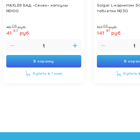
MAXLER БАД «Селен» капсулы
Solgar L-карнитин 5
№100
таблетки №30
08
68
46
руб.
157
руб.
97
91
41
руб.
141
руб.
В корзину
В корз
Купить в 1 клик
Купить в