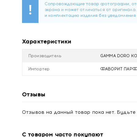
Состав:
объемная доля этилового спирта 80%, па
различных ароматов.
Купить amma Gamma D'ORO Аромадиффузор для 
доставкой
Характеристики
Производитель
GAMMA DORO KOZM
Импортер
ФАВОРИТ ПАРФЮМ 
Отзывы
Отзывов на данный товар пока нет. Будьте 
С товаром часто покупают