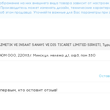
рфюмерная композиция с натуральной растительной отдушк
дома Бодрящий бергамот 100 мл BRACING BERGAMOT в Ми
ETIK VE INSAAT SANAYI VE DIS TICARET LIMITED SIRKETI, Тур
ООО, 220113,г. Минск,ул. мележа ,д,1, оф3, пом 330
Остав
первым, кто оставит отзыв!