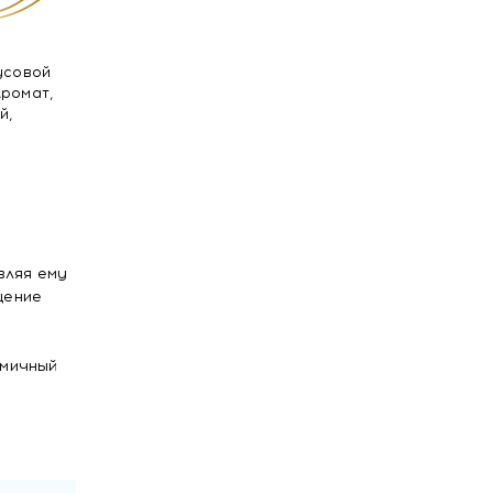
усовой
Аромат,
й,
вляя ему
щение
амичный