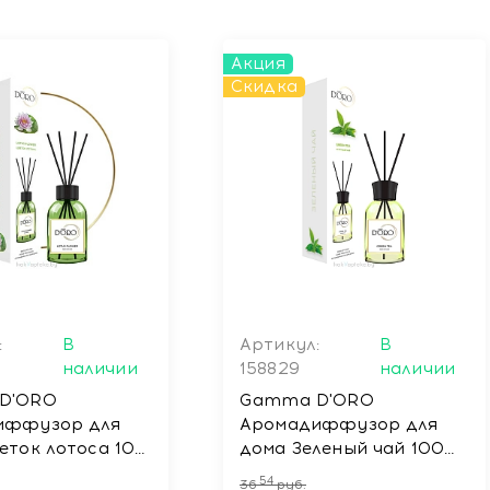
Акция
Скидка
:
В
Артикул:
В
наличии
158829
наличии
D'ORO
Gamma D'ORO
иффузор для
Аромадиффузор для
еток лотоса 100
дома Зеленый чай 100
US FLOWER
мл GREEN TEA
54
36
руб.