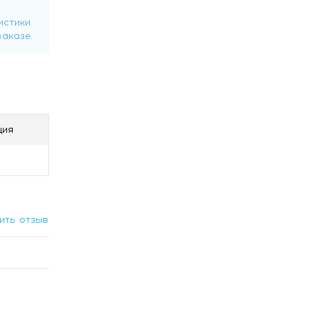
ой
нске с
ция
ить отзыв