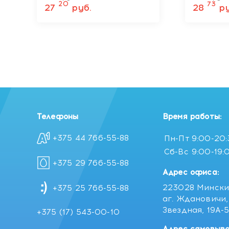
20
73
27
руб.
28
ру
Телефоны
Время работы:
+375 44 766-55-88
Пн-Пт
9:00-20
Сб-Вс
9:00-19:
+375 29 766-55-88
Адрес офиса:
223028 Мински
+375 25 766-55-88
аг. Ждановичи, 
Звездная, 19А-
+375 (17) 543-00-10