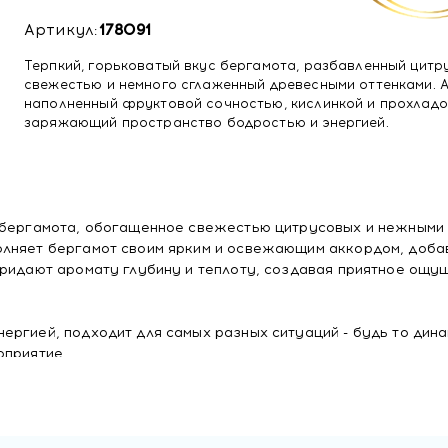
Артикул:
178091
Терпкий, горьковатый вкус бергамота, разбавленный цитр
свежестью и немного сглаженный древесными оттенками. 
наполненный фруктовой сочностью, кислинкой и прохладо
заряжающий пространство бодростью и энергией.
и бергамота, обогащенное свежестью цитрусовых и нежными
олняет бергамот своим ярким и освежающим аккордом, доба
придают аромату глубину и теплоту, создавая приятное ощу
ергией, подходит для самых разных ситуаций - будь то дин
оприятие.
апах по всему помещению, благодаря чему вы сможете
ома или даже офиса. Универсальный дизайн флакона
 идеально сочетается с любым интерьером.