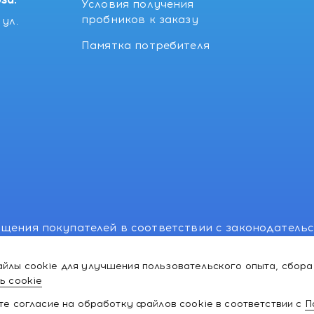
за:
Условия получения
пробников к заказу
ул.
Памятка потребителя
щения покупателей в соответствии с законодатель
, отдел торговли и услуг: +375 17 270-29-14, +375 1
йлы cookie для улучшения пользовательского опыта, сбора
лномоченного рассматривать обращения покупателе
ь cookie
ей:766-55-88 (для всех мобильных операторов), info
ате согласие на обработку файлов cookie в соответствии с
П