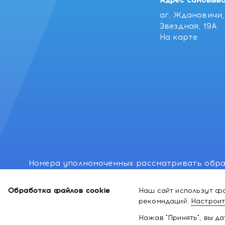
Адрес самовыво
аг. Ждановичи, 
Звездная, 19А
На карте
Номера уполномоченных рассматривать обра
лиц: Минский районный исполнительный комитет
Обработка файлов cookie
Наш сайт использут фа
Номер и адрес электронной почты лица, упо
рекомндаций.
Настроит
законодательством о защите прав потребител
Нажав "Принять", вы д