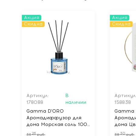
Акция
Акция
Скидка
Скидка
Артикул:
В
Артикул
178088
наличии
158838
Gamma D'ORO
Gamma 
Аромадиффузор для
Аромад
дома Морская соль 100
дома Цв
мл SEA SALT
мл LOT
26
30
36
руб.
38
руб.