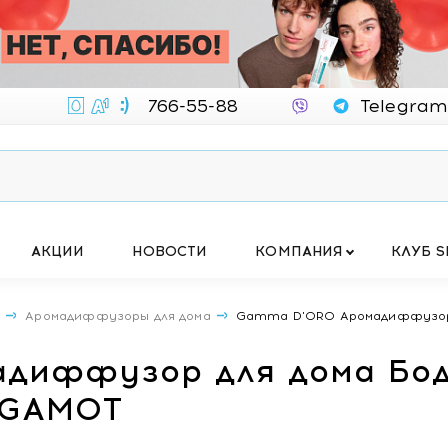
766-55-88
Telegram
АКЦИИ
НОВОСТИ
КОМПАНИЯ
КЛУБ S
А
Аромадиффузоры для дома
Gamma D'ORO Аромадиффузор 
диффузор для дома Бод
RGAMOT