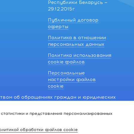
Республики Беларусь —
29.12.2015г
Публичный договор
оферты
Политика в отношении
персональных данных
Политика использования
cookie файлов
Персональные
настройки файлов
cookie
ством об обращениях граждан и юридических
7 270 33 26.
 статистики и представления персонализированных
й о нарушении их прав, предусмотренных
@kakvapteke.by
олитикой обработки файлов cookie