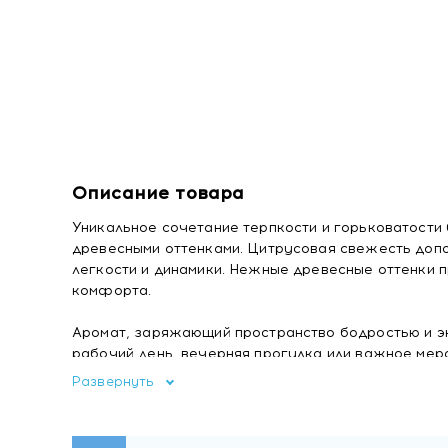
Описание товара
Уникальное сочетание терпкости и горьковатост
древесными оттенками. Цитрусовая свежесть доп
легкости и динамики. Нежные древесные оттенки 
комфорта.
Аромат, заряжающий пространство бодростью и эн
рабочий день, вечерняя прогулка или важное мер
Развернуть
Аромадиффузор с палочками легко распределит з
наслаждаться ароматом в любом уголке вашего д
аромадиффузора Gamma D'oro Бодрящий бергамот