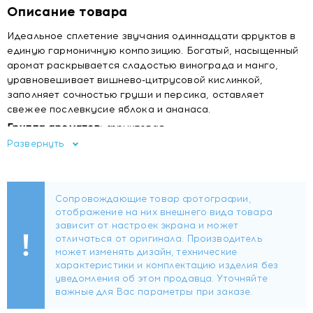
Описание товара
Идеальное сплетение звучания одиннадцати фруктов в
единую гармоничную композицию. Богатый, насыщенный
аромат раскрывается сладостью винограда и манго,
уравновешивает вишнево-цитрусовой кислинкой,
заполняет сочностью груши и персика, оставляет
свежее послевкусие яблока и ананаса.
Группа ароматов:
фруктовая
Ноты:
фруктовые
Развернуть