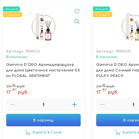
Акция
Акция
Скидка
Скидка
Артикул: 189502
Артикул: 189500
В наличии
В наличии
Gamma D'ORO Аромадиффузор
Gamma D'ORO Аро
для дома Цветочное настроение 55
для дома Сочный пер
мл FLORAL SENTIMENT
PULPY PEACH
48
48
23
руб.
23
руб.
61
61
17
руб.
17
руб.
В корзину
В корз
Купить в 1 клик
Купить в