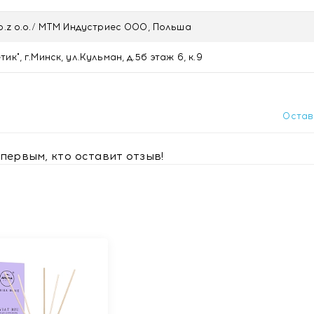
 салонное зеркало заднего вида и наслаждайтесь выбранным
Sp.z o.o./ МТМ Индустриес ООО, Польша
р для автомобиля с доставкой в Минске
к", г.Минск, ул.Кульман, д.5б этаж 6, к.9
Остав
первым, кто оставит отзыв!