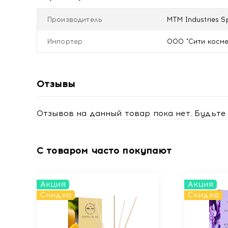
Выньте подвеску из плёнки. Повесьте изделие на
ароматом.
Производитель
MTM Industries 
Купить Aroma Car Cellulose Hat Skull Ароматизато
Импортер
ООО "Сити космети
Отзывы
Отзывов на данный товар пока нет. Будьте 
С товаром часто покупают
Акция
Акция
Скидка
Скидка