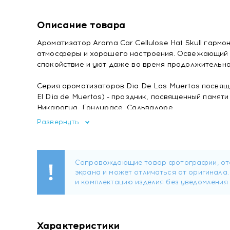
Описание товара
Ароматизатор Aroma Car Cellulose Hat Skull гарм
атмосферы и хорошего настроения. Освежающий 
спокойствие и уют даже во время продолжительно
Серия ароматизаторов Dia De Los Muertos посвящ
El Dia de Muertos) - праздник, посвященный памят
Никарагуа, Гондурасе, Сальвадоре.
Развернуть
Изготовлен из целлюлозы, пропитан жидким арома
поверхности ароматизатора. Благодаря небольши
повесить на зеркало заднего вида или крепление 
другим образом мешать управлению автомобилем.
Обладает приятным и расслабляющим ароматом, к
концентрацию. Устраняет неприятные запахи. Не 
реакций. Сохраняет свои первоначальные ароматич
Характеристики
Использование: