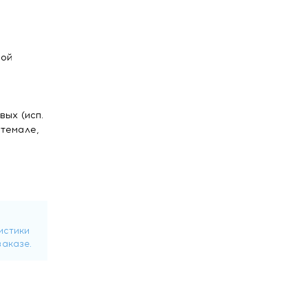
ной
ых (исп.
атемале,
ожно
бзор или
рушает
х