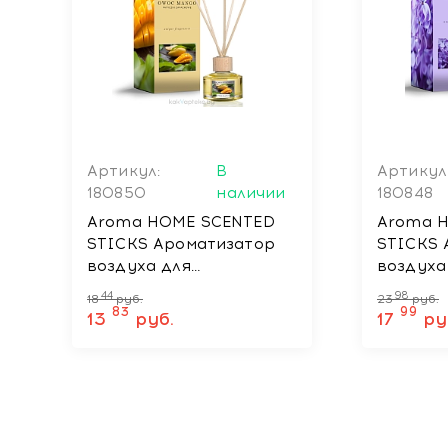
Артикул:
В
Артикул
180850
наличии
180848
Aroma HOME SCENTED
Aroma 
STICKS Ароматизатор
STICKS 
воздуха для
воздуха
автомобиля, жилых и
автомоб
44
98
18
руб.
23
руб.
общественных
общест
83
99
13
руб.
17
ру
помещений MANGO, 50
помещен
мл
FLOWER,