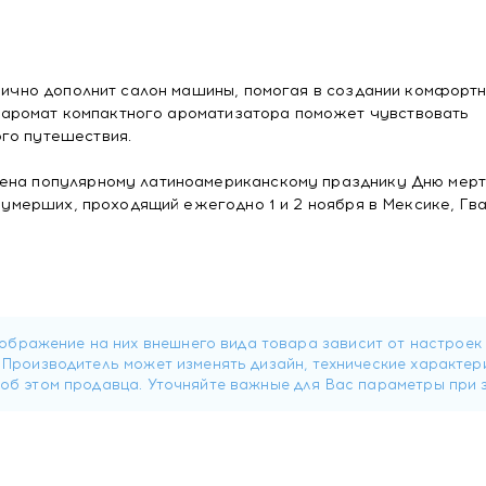
онично дополнит салон машины, помогая в создании комфорт
аромат компактного ароматизатора поможет чувствовать
го путешествия.
ена популярному латиноамериканскому празднику Дню мертв
и умерших, проходящий ежегодно 1 и 2 ноября в Мексике, Гв
тизатором. Аромат высвобождается в процессе испарения с
м размерам и специальному шнурку освежитель воздуха м
солнцезащитного козырька, где он не будет загораживать о
оторый способствует повышению комфорта, при этом не на
вызывает раздражения дыхательных путей или аллергически
еские свойства на период до 2-х месяцев.