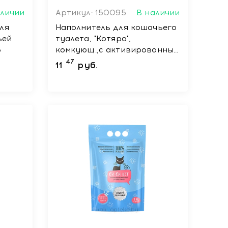
аличии
Артикул: 150095
В наличии
ля
Наполнитель для кошачьего
ьей
туалета, "Котяра",
5
комкующ.,с активированным
углем,10л,4.2 кг
47
11
руб.