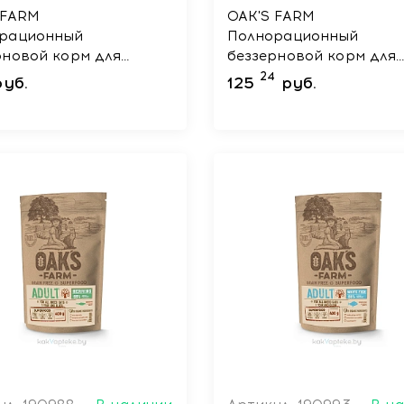
 FARM
OAK'S FARM
рационный
Полнорационный
рновой корм для
беззерновой корм для
лых кошек Salmon /
взрослых стерилизова
24
руб.
125
руб.
ь 400 г
кошек Lamb/ Ягненок 6