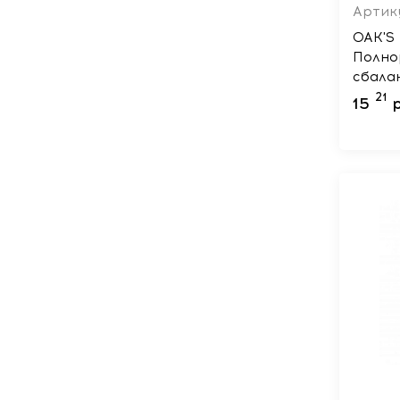
Артик
OAK'S
Полно
сбала
беззе
21
15
зрелы
кошек
г