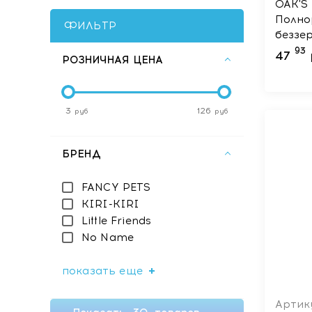
OAK'S
Полно
ФИЛЬТР
беззе
взрос
93
47
РОЗНИЧНАЯ ЦЕНА
Белая
3
126
руб
руб
БРЕНД
FANCY PETS
KIRI-KIRI
Little Friends
No Name
показать еще
Артик