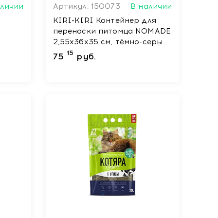
аличии
Артикул: 150073
В наличии
KIRI-KIRI Контейнер для
переноски питомца NOMADE
2,55x36x35 см, тёмно-серый/
нных
бирюзовый, до 8 кг
15
75
руб.
400 г