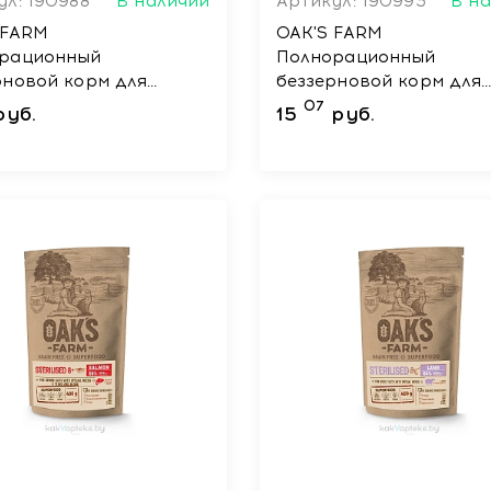
ул: 190988
В наличии
Артикул: 190993
В н
 FARM
OAK'S FARM
рационный
Полнорационный
рновой корм для
беззерновой корм для
ых кошек Herring /
взрослых кошек White F
07
руб.
15
руб.
Сельдь 400 г
Белая рыба 400 г