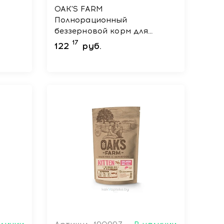
OAK'S FARM
Полнорационный
беззерновой корм для
нных
взрослых кошек White Fish/
17
122
руб.
 кг
Белая рыба 6 кг