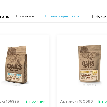
По цене
По популярности
вать:
Нали
л: 195885
В наличии
Артикул: 190996
В н