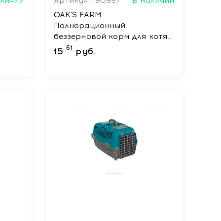
аличии
Артикул: 190997
В наличии
OAK'S FARM
Полнорационный
беззерновой корм для котят
ish/
Salmon / Лосось 400 г
61
15
руб.