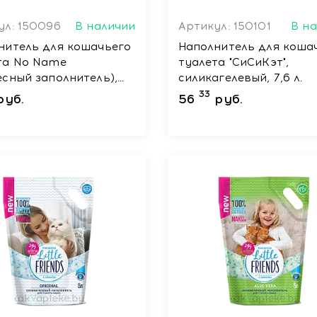
ул: 150096
В наличии
Артикул: 150101
В н
нитель для кошачьего
Наполнитель для коша
та No Name
туалета "СиСиКэт",
есный заполнитель),
силикагелевый, 7,6 л.
33
руб.
56
руб.