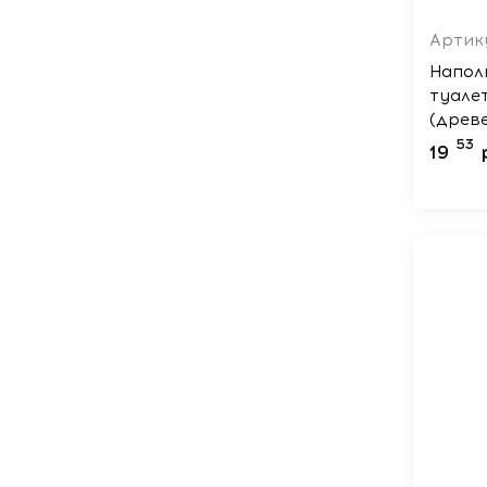
Артик
Напол
туале
(древ
25л
53
19