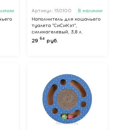
аличии
Артикул: 150100
В наличии
чьего
Наполнитель для кошачьего
туалета "СиСиКэт",
силикагелевый, 3,8 л.
64
29
руб.