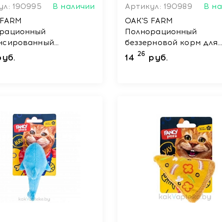
ул: 190995
В наличии
Артикул: 190989
В н
 FARM
OAK'S FARM
рационный
Полнорационный
нсированный
беззерновой корм для
рновой корм для
взрослых стерилизова
26
руб.
14
руб.
х стерилизованных
кошек Lamb/ Ягненок 
 Salmon / Лосось 400