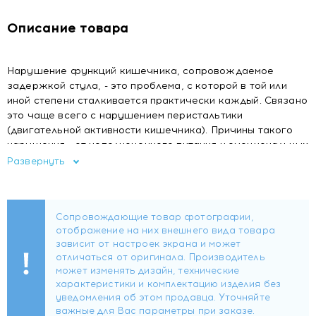
Описание товара
Нарушение функций кишечника, сопровождаемое
задержкой стула, - это проблема, с которой в той или
иной степени сталкивается практически каждый. Связано
это чаще всего с нарушением перистальтики
(двигательной активности кишечника). Причины такого
нарушения - от неполноценного питания и эмоциональных
перегрузок и другие, а следствия - нарушение
Развернуть
эвакуаторной функции кишечника, зашлакованность и
интоксикации, которые могут привести к отравлению
организма.
Фитолакс — добавка к пище на основе фруктов.
Сочетание фруктов и лекарственных трав в одной
таблетке оказывает естественную помощь кишечнику.
Действие мягкого послабляющего Фитолакс происходит
на протяжении ночи. Вечером - фитолакс, утром -
результат.2 Такой режим приема удобен и совпадает с
естественными биоритмами организма.