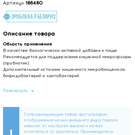
Артикул:
186480
Описание товара
Область применения
В качестве биологически активной добавки к пище.
Рекомендуется для поддержания кишечной микрофлоры
(пробиотик).
Дополнительный источник кишечного микробиоценоза:
бифидобактерий и лактобактерий.
Состав
Развернуть
Крахмал картофельный, крахмал
прежелатинизированный, оболочка капсулы (желатин,
красители: титана диоксид, азорубин, хинолиновый
желтый, патентованный голубой, бриллиантовый черный
PN), клюквенный концентрированный порошок, бактерии
рода Bifidobacterium, бактерии рода Lactobacillus, агент
антислеживающий магниевые соли жирных кислот.