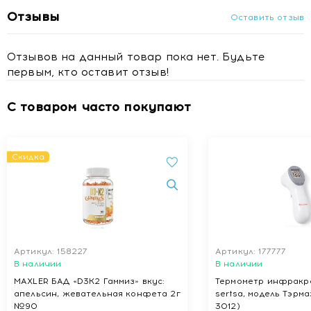
Условия хранения
Отзывы
Оставить отзыв
Хранить в защищенном от прямого солнечного света и
недоступном для детей месте, при температуре не выше
25°С и относительной влажности воздуха не выше 75%.
Отзывов на данный товар пока нет. Будьте
первым, кто оставит отзыв!
Купить Пробиотик Женская Формула, БАД капсулы №10
в Минске
С товаром часто покупают
Скидка
Артикул: 158227
Артикул: 177777
В наличии
В наличии
MAXLER БАД «D3K2 Гаммиз» вкус:
Термометр инфракр
апельсин, жевательная конфета 2г
sertsa, модель Тэрма
№90
3012)