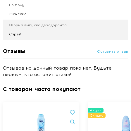
По полу
Ноты сердца : Мускус, Роза, Иланг-Иланг
Базовые ноты: Ваниль, Миндальное молоко, Амбра
Женские
Состав:
Isobutane, Cyclopentasiloxane, Aqua (Water),
Форма выпуска дезодоранта
Propane, Parfum (Fragrance), Butane, PEG/PPG-18/18
Dimethicone, Polyglyceryl-4-Isostearate, Cetyl PEG/PPG-
Спрей
10/1 Dimethicone, Hexyl Laurate, Propylene Glycol,
Ethylhexylglycerin, Octenidine HCl, Polyglyceryl-3
Отзывы
Оставить отзыв
Caprylate, Hexyl Cinnamal, Linalool, Coumarin, Alpha-
Isomethyl Ionone, Citronellol, Eugenol
Отзывов на данный товар пока нет. Будьте
первым, кто оставит отзыв!
С товаром часто покупают
Акция
Скидка