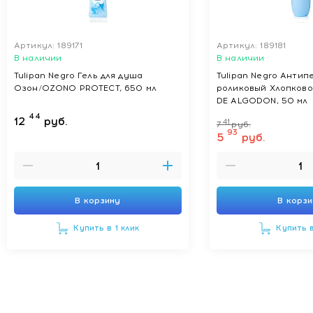
Артикул: 189171
Артикул: 189181
В наличии
В наличии
Tulipan Negro Гель для душа
Tulipan Negro Антип
Озон/OZONO PROTECT, 650 мл
роликовый Хлопково
DE ALGODON, 50 мл
44
12
руб.
41
7
руб.
93
5
руб.
В корзину
В корз
Купить в 1 клик
Купить в