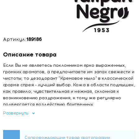
Артикул:
189186
Описание товара
Если Вы не являетесь поклонником ярко выраженных,
громких ароматов, а предпочитаете им запах свежести и
чистоты, то дезодорант "Кремовое мыло" в классической
форме спрея - лучший выбор. Кожа в области подмышек,
как правило, чувствительная и нежная, склонная к
возникновению раздражения, к тому же регулярно
подвергается воздействию бритвенных
принадлежностей. А использование дезодорантов с
Развернуть
агрессивно действующими компонентами только
усугубляет положение. Спрей "Cream of Soap"
испанского бренда Tulipan Negro обладает формулой,
специально разработанной для чувствительной кожи,