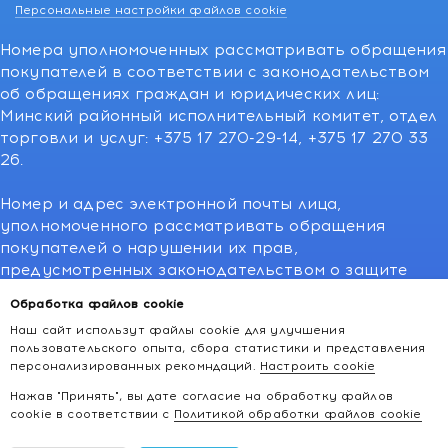
Персональные настройки файлов cookie
Номера уполномоченных рассматривать обращения
покупателей в соответствии с законодательством
об обращениях граждан и юридических лиц:
Минский районный исполнительный комитет, отдел
торговли и услуг: +375 17 270-29-14, +375 17 270 33
26.
Номер и адрес электронной почты лица,
уполномоченного рассматривать обращения
покупателей о нарушении их прав,
предусмотренных законодательством о защите
прав потребителей:766-55-88 (для всех мобильных
Обработка файлов cookie
операторов), info@kakvapteke.by
Наш сайт использут файлы cookie для улучшения
пользовательского опыта, сбора статистики и представления
персонализированных рекомндаций.
Настроить cookie
Нажав "Принять", вы дате согласие на обработку файлов
cookie в соответствии с
Политикой обработки файлов cookie