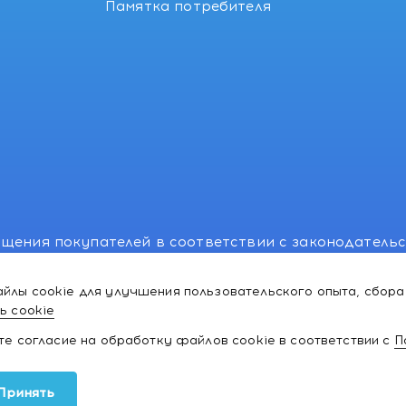
Памятка потребителя
щения покупателей в соответствии с законодатель
, отдел торговли и услуг: +375 17 270-29-14, +375 1
йлы cookie для улучшения пользовательского опыта, сбора
лномоченного рассматривать обращения покупателе
ь cookie
ей:766-55-88 (для всех мобильных операторов), info
ате согласие на обработку файлов cookie в соответствии с
П
ки и товаров для
Принять