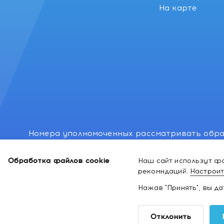
На карте
Номера уполномоченных рассматривать обра
лиц: Минский районный исполнительный комитет
Обработка файлов cookie
Наш сайт использут фа
Номер и адрес электронной почты лица, упо
рекомндаций.
Настроит
законодательством о защите прав потребител
Нажав "Принять", вы д
2026 ©
Интернет-магазин космети
Отклонить
здоровья