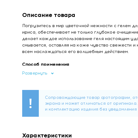
Описание товара
Погрузитесь в мир цветочной нежности с гелем дл
ириса, обеспечивает не только глубокое очищени
делает каждое использование геля настоящим удо
смывается, оставляя на коже чувство свежести и
всем наслаждаться его волшебным действием.
Способ применения
Гель нанести на влажную кожу. После мытья смыть
Развернуть
Состав
Water, Sodium Laureth Sulfate, Cocamidopropyl Bet
(Fragrance), Talc, Iris Florentina Root Extract, So
Dioxide).
Купить DЕRMOMED Гель для душа Ирис / SHOWER G
Характеристики