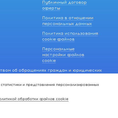
Публичный договор
оферты
Политика в отношении
персональных данных
Политика использования
cookie файлов
Персональные
настройки файлов
cookie
ством об обращениях граждан и юридических
7 270 33 26.
 статистики и представления персонализированных
й о нарушении их прав, предусмотренных
@kakvapteke.by
олитикой обработки файлов cookie