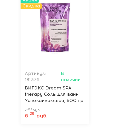
Акция
Скидка
Артикул:
В
181376
наличии
ВИТЭКС Dream SPA
therapy Соль для ванн
Успокаивающая, 500 гр
40
7
руб.
29
6
руб.