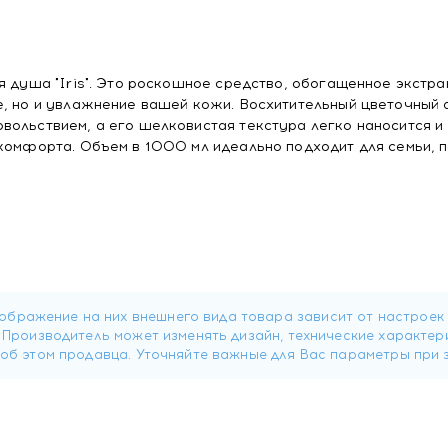
я душа "Iris". Это роскошное средство, обогащенное экстра
е, но и увлажнение вашей кожи. Восхитительный цветочный 
вольствием, а его шелковистая текстура легко наносится и
 комфорта. Объем в 1000 мл идеально подходит для семьи, 
 водой.
aine, Glycerin, Sodium Chloride, Cocamide MEA, Citric Acid, 
dium Benzoate, Potassium Sorbate, Lactic Acid, and CI 77891 (T
EL IRIS, 1000 мл с доставкой в Минске