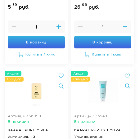
поврежденных волос 350
89
99
5
руб.
26
руб.
мл
В корзину
В корзину
Купить в 1 клик
Купить в 1 клик
Акция
Акция
Скидка
Скидка
Артикул: 136958
Артикул: 136948
В наличии
В наличии
KAARAL PURIFY REALE
KAARAL PURIFY HYDRА
Интенсивный
Увлажняющий