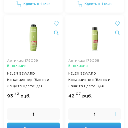
Купить в 1 клик
Купить в 1 клик
Артикул: 179069
Артикул: 179068
В наличии
В наличии
HELEN SEWARD
HELEN SEWARD
Кондиционер "Блеск и
Кондиционер "Блеск и
Защита Цвета" для
Защита Цвета" для
окрашенных и химически
окрашенных и химически
42
07
93
руб.
42
руб.
обработанных волос
обработанных волос
MEDITER HYDRA
MEDITER HYDRA
CONDITIONER 5/C, 1000 мл
CONDITIONER 5/C, 300 мл