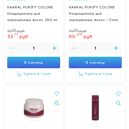
KAARAL PURIFY COLORE
KAARAL PURIFY COLORE
Кондиционер для
Кондиционер для
окрашенных волос 250 мл.
окрашенных волос / Color
protection conditioner 1000
66
65
39
руб.
70
руб.
мл.
71
05
33
руб.
60
руб.
В корзину
В корзину
Купить в 1 клик
Купить в 1 клик