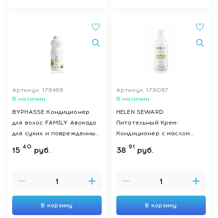
Артикул: 179468
Артикул: 179087
В наличии
В наличии
BYPHASSE Кондиционер
HELEN SEWARD
для волос FAMILY Авокадо
Питательный Крем-
для сухих и поврежденных
Кондиционер с маслом
волос, 400 мл
карите EMULPON SALON,
40
91
15
руб.
38
руб.
1000 мл
В корзину
В корзину