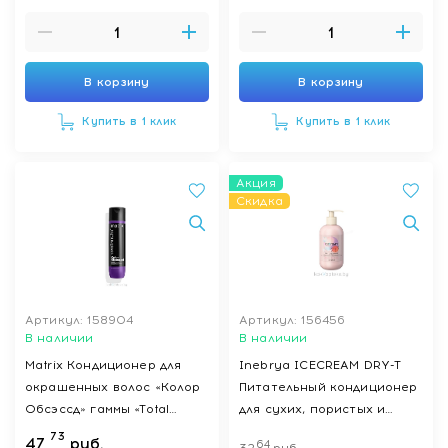
мл
В корзину
В корзину
Купить в 1 клик
Купить в 1 клик
Акция
Скидка
Артикул: 158904
Артикул: 156456
В наличии
В наличии
Matrix Кондиционер для
Inebrya ICECREAM DRY-T
окрашенных волос «Колор
Питательный кондиционер
Обсэссд» гаммы «Total
для сухих, пористых и
Results»,300мл
обработанных волос DRY-T
73
47
руб.
64