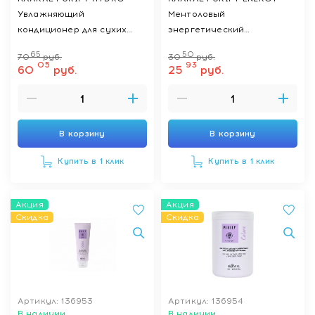
Увлажняющий
Ментоловый
кондиционер для сухих
энергетический
волос 1000 мл.
кондиционер для частого
65
50
70
руб.
30
руб.
использования 250 мл.
05
93
60
руб.
25
руб.
В корзину
В корзину
Купить в 1 клик
Купить в 1 клик
Акция
Акция
Скидка
Скидка
Артикул: 136953
Артикул: 136954
В наличии
В наличии