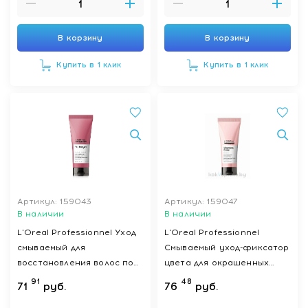
В корзину
В корзину
Купить в 1 клик
Купить в 1 клик
Артикул: 159043
Артикул: 159047
В наличии
В наличии
L'Oreal Professionnel Уход
L'Oreal Professionnel
смываемый для
Смываемый уход-фиксатор
восстановления волос по
цвета для окрашенных
длинне "Pro Longer" гаммы
волос «Vitamino Color»
91
48
71
руб.
76
руб.
"Serie Expert",200 мл
гаммы «Serie Expert»,200