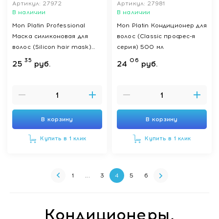
Артикул: 27972
Артикул: 27981
В наличии
В наличии
Mon Platin Professional
Mon Platin Кондиционер для
Маска силиконовая для
волос (Classic профес-я
волос (Silicon hair mask)
серия) 500 мл
500 мл
35
06
25
руб.
24
руб.
В корзину
В корзину
Купить в 1 клик
Купить в 1 клик
1
...
3
4
5
6
Кондиционеры,