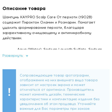
Описание товара
Шампунь KAYPRO Scalp Care От перхоти (19028)
содержит Пироктон Оламин и Розмарин. Помогает
удалить формирование перхоти, благодаря
эффективному очищающему и антимикробному
действиям.
Aqua (Water), Sodium Laureth Sulfate, Sodium
Chloride, Magnesium Laureth Sulfate, Disodium
Развернуть
Coco-Glucoside Citrate, Cocamidopropyl Betaine,
Состав
Propylene Glycol, Piroctone Olamine, Parfum
(Fragrance), Citric Acid, Benzyl Alcohol, Citrus
Aurantium Dulcis Juice