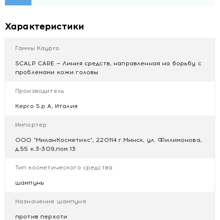
Характеристики
Гаммы Kaypro
SCALP CARE — Линия средств, направленная на борьбу с
проблемами кожи головы
Производитель
Kepro S.p.A, Италия
Импортер
ООО "МиланКосметикс", 220114 г.Минск, ул. Филимонова,
д.55 к.3-309,пом.13
Тип косметического средства
шампунь
Назначение шампуня
против перхоти