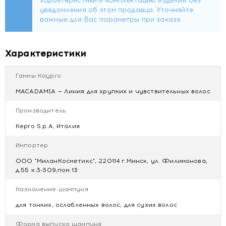
Характеристики
Гаммы Kaypro
MACADAMIA — Линия для хрупких и чувствительных волос
Производитель
Kepro S.p.A, Италия
Импортер
ООО "МиланКосметикс", 220114 г.Минск, ул. Филимонова,
д.55 к.3-309,пом.13
Назначение шампуня
для тонких, ослабленных волос, для сухих волос
Форма выпуска шампуня