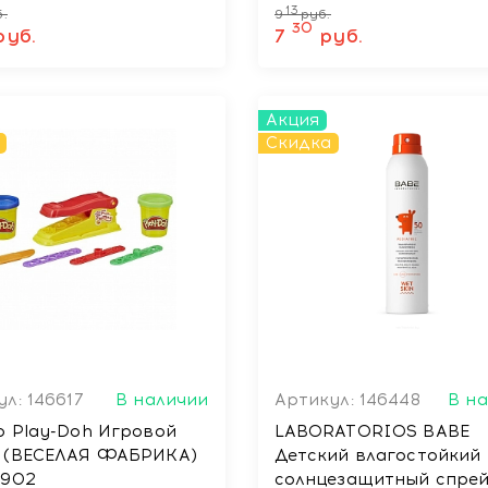
Арт.E2124
13
.
9
руб.
30
руб.
7
руб.
Акция
Скидка
л: 146617
В наличии
Артикул: 146448
В н
o Play-Doh Игровой
LABORATORIOS BABE
 (ВЕСЕЛАЯ ФАБРИКА)
Детский влагостойкий
4902
солнцезащитный спрей