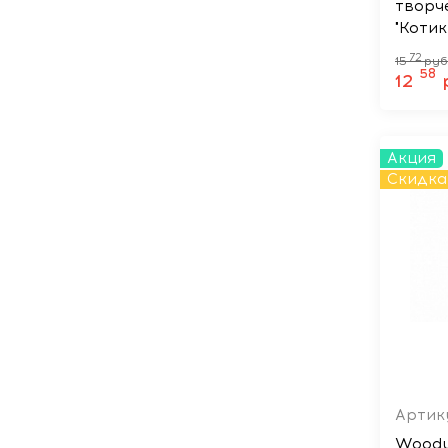
творчества 
"Коти
72
15
руб
58
12
Акция
Скидка
Артик
Woody