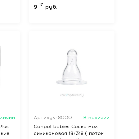
17
9
руб.
аличии
Артикул: 8000
В наличии
Plus
Сanpol babies Соска мол.
ские
силиконовая 18/318 ( поток