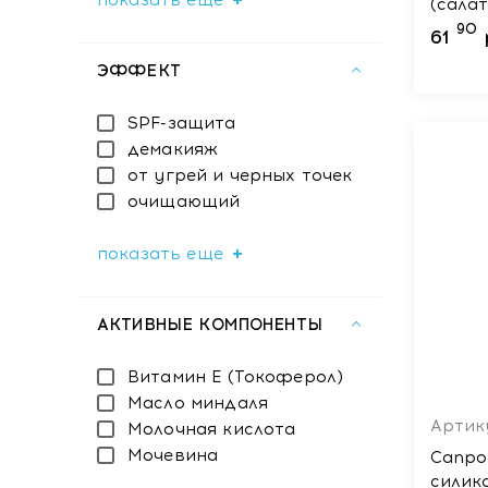
показать еще
(сала
90
61
ЭФФЕКТ
SPF-защита
демакияж
от угрей и черных точек
очищающий
показать еще
АКТИВНЫЕ КОМПОНЕНТЫ
Витамин Е (Токоферол)
Масло миндаля
Артик
Молочная кислота
Мочевина
Сanpol
силик