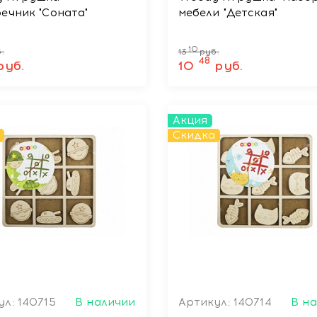
ечник "Соната"
мебели "Детская"
10
.
13
руб.
48
руб.
10
руб.
Акция
Скидка
л: 140715
В наличии
Артикул: 140714
В н