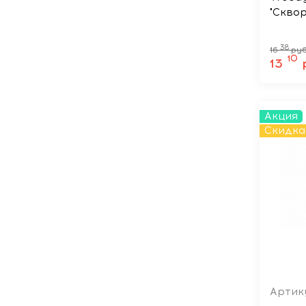
"Сквор
38
16
руб
10
13
Акция
Скидка
Артику