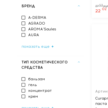
53
БРЕНД
27
ру
02
22
A-DERMA
AGRADO
AROMA’Saules
AURA
показать еще
ТИП КОСМЕТИЧЕСКОГО
СРЕДСТВА
бальзам
гель
концентрат
Артику
крем
Curap
паста 