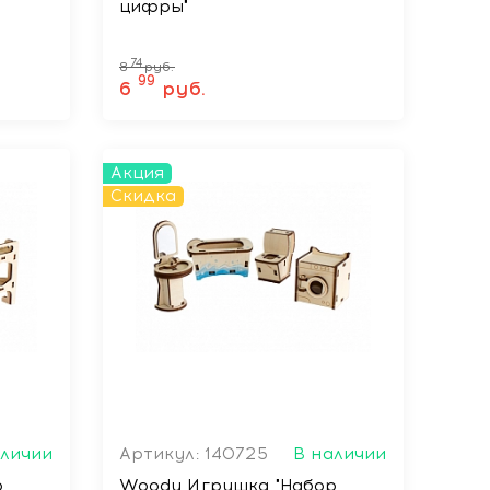
цифры"
74
8
руб.
99
6
руб.
Акция
Скидка
аличии
Артикул: 140725
В наличии
Woody Игрушка "Набор