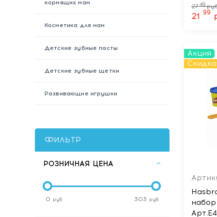
кормящих мам
49
27
руб
99
21
Косметика для мам
Детские зубные пасты
Акция
Скидка
Детские зубные щетки
Развивающие игрушки
ФИЛЬТР
РОЗНИЧНАЯ ЦЕНА
Артику
Hasbr
0
303
руб
руб
набор
Арт.E