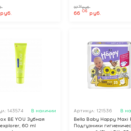
50, 200 мл
14
б.
97
руб.
06
руб.
66
руб.
л: 143574
В наличии
Артикул: 121536
В н
rox BE YOU Зубная
Bella Baby Happy Maxi 
explorer, 60 ml
Подгузники гигиениче