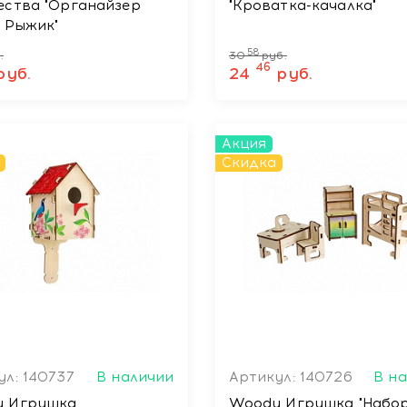
"Органайзер
"Кроватка-качалка"
к Рыжик"
58
.
30
руб.
46
руб.
24
руб.
Акция
Скидка
ул: 140737
В наличии
Артикул: 140726
В н
 Игрушка
Woody Игрушка "Набор