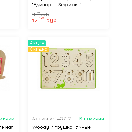
"Единорог Зефирка"
72
15
руб.
58
12
руб.
Акция
Скидка
аличии
Артикул: 140712
В наличии
янная
Woody Игрушка "Умные