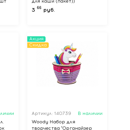
 шт
для каши (пакет))
66
3
руб.
Акция
Скидка
аличии
Артикул: 140739
В наличии
л.
Woody Набор для
ок
творчества "Органайзер