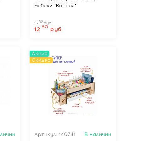
мебели "Ванная"
62
15
руб.
50
12
руб.
Акция
Скидка
аличии
Артикул: 140741
В наличии