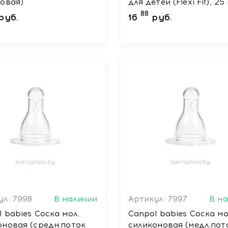
товая)
для детей (Flexi Fit), 25
88
руб.
16
руб.
ул: 7998
В наличии
Артикул: 7997
В н
 babies Соска мол.
Сanpol babies Соска мо
оновая (средн.поток
силиконовая (медл.пот