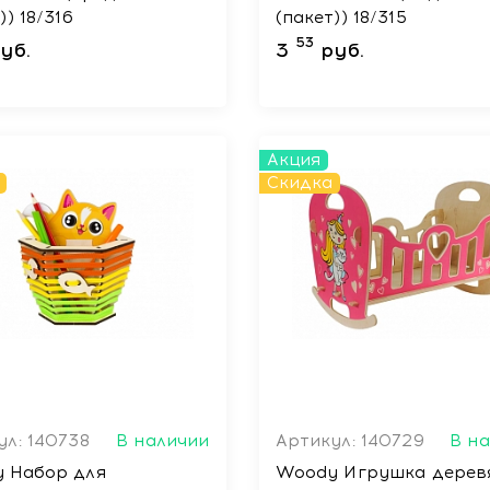
)) 18/316
(пакет)) 18/315
53
уб.
3
руб.
Акция
Скидка
ул: 140738
В наличии
Артикул: 140729
В н
 Набор для
Woody Игрушка дерев