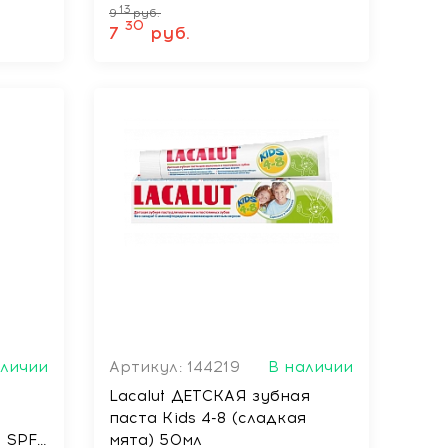
Арт.E2124
13
9
руб.
30
7
руб.
аличии
Артикул: 144219
В наличии
Lacalut ДЕТСКАЯ зубная
паста Kids 4-8 (сладкая
 SPF
мята) 50мл