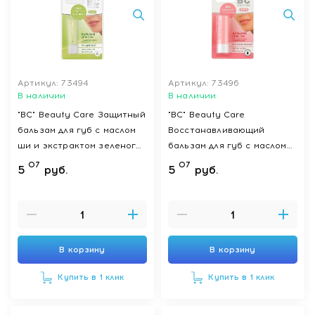
Артикул: 73494
Артикул: 73496
В наличии
В наличии
"BC" Beauty Care Защитный
"BC" Beauty Care
бальзам для губ с маслом
Восстанавливающий
ши и экстрактом зеленого
бальзам для губ с маслом
чая, 4,2 г
кедра и экстрактом
07
07
5
руб.
5
руб.
женьшеня, 4,2 г
В корзину
В корзину
Купить в 1 клик
Купить в 1 клик