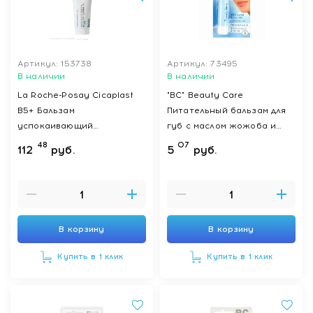
Артикул: 153738
Артикул: 73495
В наличии
В наличии
La Roche-Posay Cicaplast
"BC" Beauty Care
B5+ Бальзам
Питательный бальзам для
успокаивающий
губ с маслом жожоба и
восстанавливающий 100
экстрактом миндаля, 4,2 г
48
07
112
руб.
5
руб.
мл
В корзину
В корзину
Купить в 1 клик
Купить в 1 клик