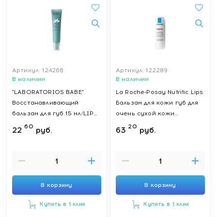
Артикул: 124268
Артикул: 122289
В наличии
В наличии
"LABORATORIOS BABE"
La Roche-Posay Nutritic Lips
Восстанавливающий
Бальзам для кожи губ для
бальзам для губ 15 мл/LIP
очень сухой кожи
REPAIRING CREAM 15ml
питательный, 4,7 мл
60
20
22
руб.
63
руб.
В корзину
В корзину
Купить в 1 клик
Купить в 1 клик