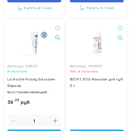
Купить в 1 клик
Купить в 1 клик
Артикул: 68620
Артикул: 190660
В наличии
Нет в наличии
La Roche-Posay Бальзам-
BIOVI SOS-бальзам для губ
барьер
5 г
восстанавливающий
"Cicaplast Lips/Цикапласт
25
39
руб.
Бальзам для губ" 7,5 мл