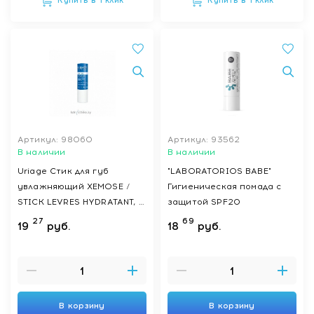
Купить в 1 клик
Купить в 1 клик
Артикул: 98060
Артикул: 93562
В наличии
В наличии
Uriage Стик для губ
"LABORATORIOS BABE"
увлажняющий XEMOSE /
Гигиеническая помада с
STICK LEVRES HYDRATANT, 4
защитой SPF20
гр
27
69
19
руб.
18
руб.
В корзину
В корзину