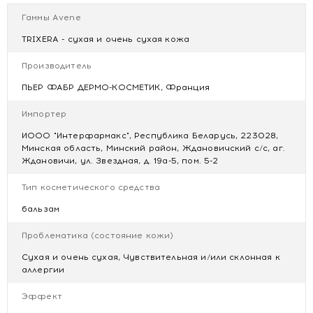
MYRISTATE, PEG-100 STEARATE, ACRYLATES/C10-30
Гаммы Avene
ALKYL ACRYLATE CROSSPOLYMER, BENZOIC ACID,
CAPRYLYL GLYCOL, CARBOMER, GLYCINE, GLYCINE SOJA
TRIXERA - сухая и очень сухая кожа
SEED EXTRACT, OENOTHERA BIENNIS OIL, PEG-32, PEG-
400, PENTYL RHAMNOSIDE, SODIUM HYDROXIDE,
Производитель
TOCOPHEROL, TOCOPHERYL ACETATE, AQUA.
ПЬЕР ФАБР ДЕРМО-КОСМЕТИК, Франция
Купить AVENE Trixera Nutrition Легкий питательный
Импортер
бальзам 400 мл
ИООО "Интерфармакс", Республика Беларусь, 223028,
Цена AVENE Trixera Nutrition Легкий питательный
Минская область, Минский район, Ждановичский с/с, аг.
бальзам 400 мл
Ждановичи, ул. Звездная, д. 19а-5, пом. 5-2
Отзывы AVENE Trixera Nutrition Легкий питательный
бальзам 400 мл
Тип косметического средства
бальзам
Проблематика (состояние кожи)
Сухая и очень сухая, Чувствительная и/или склонная к
аллергии
Эффект