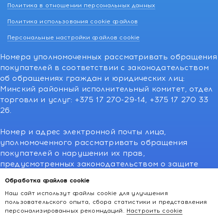
Политика в отношении персональных данных
Политика использования cookie файлов
Персональные настройки файлов cookie
Номера уполномоченных рассматривать обращения
покупателей в соответствии с законодательством
об обращениях граждан и юридических лиц:
Минский районный исполнительный комитет, отдел
торговли и услуг: +375 17 270-29-14, +375 17 270 33
26.
Номер и адрес электронной почты лица,
уполномоченного рассматривать обращения
покупателей о нарушении их прав,
предусмотренных законодательством о защите
прав потребителей:766-55-88 (для всех мобильных
Обработка файлов cookie
операторов), info@kakvapteke.by
Наш сайт использут файлы cookie для улучшения
пользовательского опыта, сбора статистики и представления
персонализированных рекомндаций.
Настроить cookie