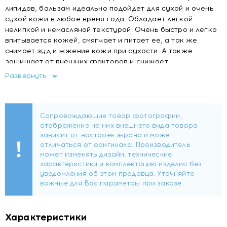
липидов, бальзам идеально подойдет для сухой и очень
сухой кожи в любое время года. Обладает легкой
нелипкой и немасляной текстурой. Очень быстро и легко
впитывается кожей, смягчает и питает ее, а так же
снимает зуд и жжение кожи при сухости. А также
защищает от внешних факторов и снижает
чувствительность кожи. Благодаря мягкому действию
Развернуть
подходит для использования начиная с 3 лет.
Свойства
: восстанавливает кожный барьер, питает и
обеспечивает длительное увлажнение. Подходит детям с
3-х лет. Не содержит отдушек.
Применение
: втирать в кожу, пока средство полностью
не впитается. Использовать каждое утро и/или вечер.
Ингредиенты (Ingredients):
AQUA, GLYCERIN,
ISOPROPYL PALMITATE, PENTAERYTHRITYL
TETRACAPRYLATE/TETRACAPRATE, PROPYLENE GLYCOL
DICAPRYLATE/DICAPRATE, CAPRYLIC/CAPRIC
Характеристики
TRIGLYCERIDE, GLYCERYL STEARATE, MYRETH-3