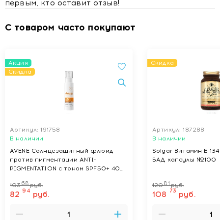
первым, кто оставит отзыв!
С товаром часто покупают
Акция
Скидка
Скидка
Артикул: 191758
Артикул: 187288
В наличии
В наличии
AVENE Солнцезащитный флюид
Solgar Витамин Е 134
против пигментации ANTI-
БАД капсулы №100
PIGMENTATION с тоном SPF50+ 40
мл
68
81
103
руб.
120
руб.
94
73
82
руб.
108
руб.