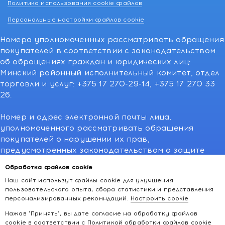
Политика использования cookie файлов
Персональные настройки файлов cookie
Номера уполномоченных рассматривать обращения
покупателей в соответствии с законодательством
об обращениях граждан и юридических лиц:
Минский районный исполнительный комитет, отдел
торговли и услуг: +375 17 270-29-14, +375 17 270 33
26.
Номер и адрес электронной почты лица,
уполномоченного рассматривать обращения
покупателей о нарушении их прав,
предусмотренных законодательством о защите
прав потребителей:766-55-88 (для всех мобильных
Обработка файлов cookie
операторов), info@kakvapteke.by
Наш сайт использут файлы cookie для улучшения
пользовательского опыта, сбора статистики и представления
персонализированных рекомндаций.
Настроить cookie
Нажав "Принять", вы дате согласие на обработку файлов
cookie в соответствии с
Политикой обработки файлов cookie