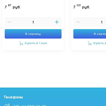
87
03
7
руб.
7
руб.
В корзину
В корз
Купить в 1 клик
Купить в
Телефоны