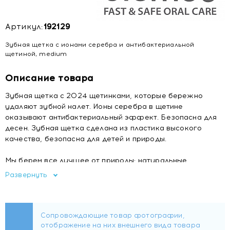
Артикул:
192129
Зубная щетка с ионами серебра и антибактериальной
щетиной, medium
Описание товара
Зубная щетка с 2024 щетинками, которые бережно
удаляют зубной налет. Ионы серебра в щетине
оказывают антибактериальный эффект. Безопасна для
десен. Зубная щетка сделана из пластика высокого
качества, безопасна для детей и природы.
Мы берем все лучшее от природы: натуральные
ингредиенты и принципы строения окружающего мира
Развернуть
ложатся в основу наших паст, щеток, зубных нитей и
ополаскивателей. Наши продукты вдохновлены природой,
мы перенимаем ее опыт и бережем наследие: 99%
компонентов наших продуктов имеют натуральное
происхождение. У природы и любви нет границ, и мы