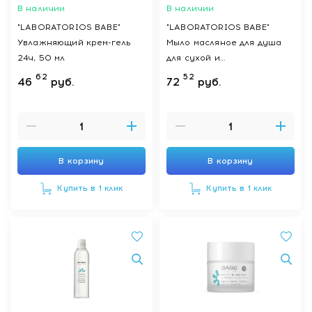
В наличии
В наличии
"LABORATORIOS BABE"
"LABORATORIOS BABE"
Увлажняющий крем-гель
Мыло масляное для душа
24ч, 50 мл
для сухой и
чувствительной кожи,
62
52
46
руб.
72
руб.
500мл
В корзину
В корзину
Купить в 1 клик
Купить в 1 клик