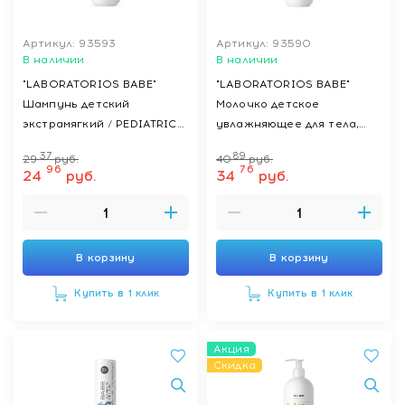
Артикул: 93593
Артикул: 93590
В наличии
В наличии
"LABORATORIOS BABE"
"LABORATORIOS BABE"
Шампунь детский
Молочко детское
экстрамягкий / PEDIATRIC
увлажняющее для тела,
EXTRA MILD SHAMPOO 200
500 мл
37
89
29
руб.
40
руб.
мл
96
76
24
руб.
34
руб.
В корзину
В корзину
Купить в 1 клик
Купить в 1 клик
Акция
Скидка