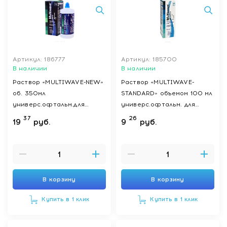
Артикул: 186777
Артикул: 185700
В наличии
В наличии
Раствор «MULTIWAVE-NEW»
Раствор «MULTIWAVE-
об. 350мл
STANDARD» объемом 100 мл
универс.офтальм.для
универс.офтальм. для
ухода за
ухода за конт.линз.,
37
26
19
руб.
9
руб.
конт.линзами,стерил.
стерильный
В корзину
В корзину
Купить в 1 клик
Купить в 1 клик