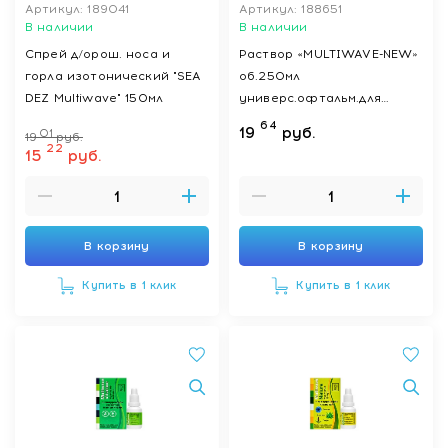
Артикул: 189041
Артикул: 188651
В наличии
В наличии
Спрей д/орош. носа и
Раствор «MULTIWAVE-NEW»
горла изотонический "SEA
об.250мл
DEZ Multiwave" 150мл
универс.офтальм.для
ухода за
64
19
руб.
01
19
руб.
конт.линз.,стерил., с конт-м
22
15
руб.
для к.л.
В корзину
В корзину
Купить в 1 клик
Купить в 1 клик