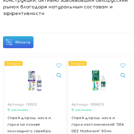
конструкций, активно завоевавший белорусский
рынок благодаря натуральным составам и
эффективности
Фильтр
Скидка
Скидка
Артикул: 191512
Артикул: 189803
В наличии
В наличии
Спрей д/орош. носа и
Спрей д/орош. носа и
горла на основе
горла изотонический "SEA
коллоидного серебра
DEZ Multiwave" 60мл