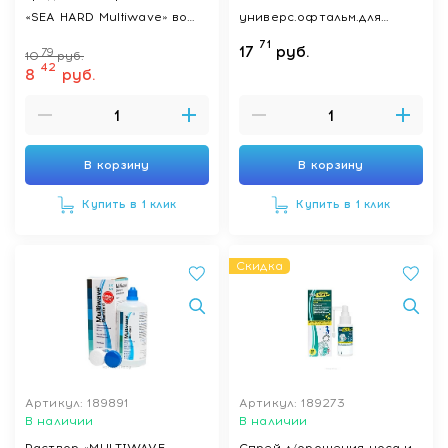
«SEA HARD Multiwave» во
универс.офтальм.для
флаконах 60мл
ухода за
71
17
руб.
79
10
руб.
конт.линзами,стерил.
42
8
руб.
В корзину
В корзину
Купить в 1 клик
Купить в 1 клик
Скидка
Артикул: 189891
Артикул: 189273
В наличии
В наличии