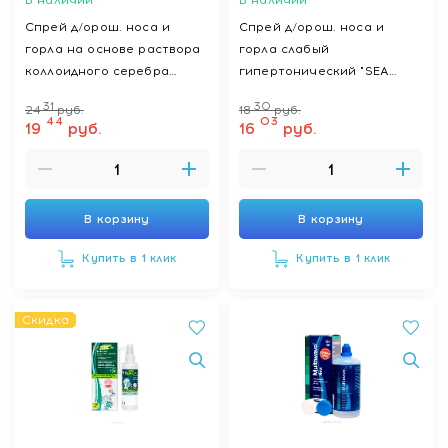
В наличии
В наличии
Спрей д/орош. носа и
Спрей д/орош. носа и
горла на основе раствора
горла слабый
коллоидного серебра
гипертонический "SEA
"SILVER WATER Multiwave"
SOFT Multiwave" 150мл
31
30
24
руб.
18
руб.
150мл
44
03
19
руб.
16
руб.
В корзину
В корзину
Купить в 1 клик
Купить в 1 клик
Скидка