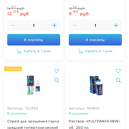
"SILVER WATER Multiwave"
30
58
14
руб.
12
руб.
60мл
09
90
12
руб.
9
руб.
В корзину
В корзину
Купить в 1 клик
Купить в 1 клик
Скидка
Артикул: 192358
Артикул: 189893
В наличии
В наличии
Спрей для орошения горла
Раствор «MULTIWAVE-NEW»
средний гипертонический
об. 250 мл