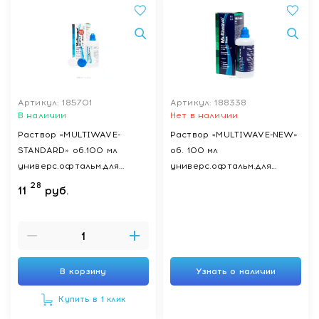
Артикул: 185701
Артикул: 188338
В наличии
Нет в наличии
Раствор «MULTIWAVE-
Раствор «MULTIWAVE-NEW»
STANDARD» об.100 мл
об. 100 мл
универс.офтальм.для
универс.офтальм.для
ухода за к.л.,стерил.,с
ухода за
28
11
руб.
конт-м для к.л.
конт.линзами,стерил.
В корзину
Узнать о наличии
Купить в 1 клик