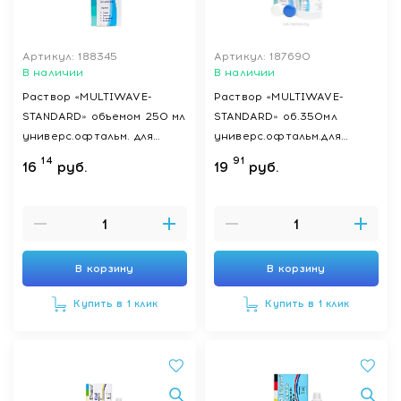
Артикул: 188345
Артикул: 187690
В наличии
В наличии
Раствор «MULTIWAVE-
Раствор «MULTIWAVE-
STANDARD» объемом 250 мл
STANDARD» об.350мл
универс.офтальм. для
универс.офтальм.для
ухода за конт.линз.,
ухода за к.линз.,стерил.,с
14
91
16
руб.
19
руб.
стерильный
конт-м для к.л.
В корзину
В корзину
Купить в 1 клик
Купить в 1 клик