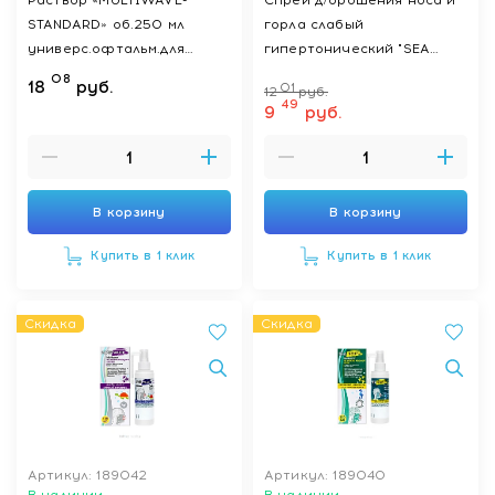
Раствор «MULTIWAVE-
Спрей д/орошения носа и
STANDARD» об.250 мл
горла слабый
универс.офтальм.для
гипертонический "SEA
ухода за к.л.,стерил.,с
SOFT Multiwave" 60мл
08
18
руб.
01
12
руб.
конт-м для к.л.
49
9
руб.
В корзину
В корзину
Купить в 1 клик
Купить в 1 клик
Скидка
Скидка
Артикул: 189042
Артикул: 189040