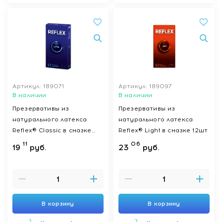
Артикул: 189071
Артикул: 189097
В наличии
В наличии
Презервативы из
Презервативы из
натурального латекса
натурального латекса
Reflex® Classic в смазке
Reflex® Light в смазке 12шт
12шт
11
06
19
руб.
23
руб.
В корзину
В корзину