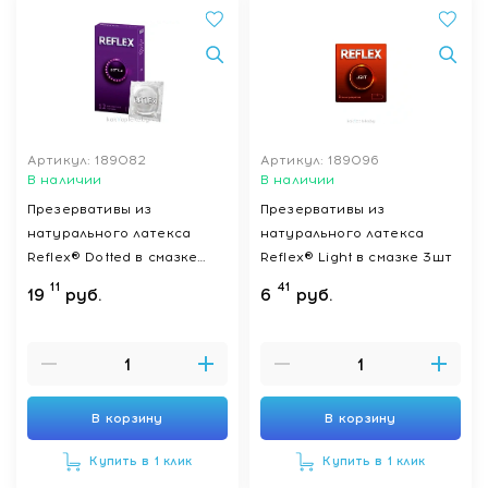
Артикул: 189082
Артикул: 189096
В наличии
В наличии
Презервативы из
Презервативы из
натурального латекса
натурального латекса
Reflex® Dotted в смазке
Reflex® Light в смазке 3шт
12шт
11
41
19
руб.
6
руб.
В корзину
В корзину
Купить в 1 клик
Купить в 1 клик