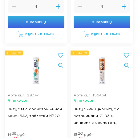
В корзину
В корзину
Купить в 1 клик
Купить в 1 клик
Скидка
Скидка
Артикул: 29347
Артикул: 156464
В наличии
В наличии
Витус М с ароматом лимон-
Витус «ИммуноВитус с
лайм, БАД таблетки №20
витаминами С, D3 и
цинком» с ароматом
малины, БАД шипучие
38
20
14
руб.
13
руб.
таблетки №20