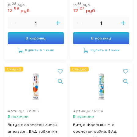
23
58
15
руб.
16
руб.
№20
89
27
12
руб.
12
руб.
В корзину
В корзину
Купить в 1 клик
Купить в 1 клик
Скидка
Скидка
Артикул: 76985
Артикул: 117314
В наличии
В наличии
Витус с ароматом лимон-
Витус «Крепыш» М с
апельсин, БАД таблетки
ароматом лайма, БАД