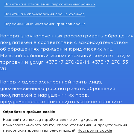
Политика в отношении персональных данных
Политика использования cookie файлов
Персональные настройки файлов cookie
Номера уполномоченных рассматривать обращения
покупателей в соответствии с законодательством
об обращениях граждан и юридических лиц:
Минский районный исполнительный комитет, отдел
торговли и услуг: +375 17 270-29-14, +375 17 270 33
26.
Номер и адрес электронной почты лица,
уполномоченного рассматривать обращения
покупателей о нарушении их прав,
предусмотренных законодательством о защите
прав потребителей:766-55-88 (для всех мобильных
Обработка файлов cookie
операторов), info@kakvapteke.by
Наш сайт использут файлы cookie для улучшения
пользовательского опыта, сбора статистики и представления
персонализированных рекомндаций.
Настроить cookie