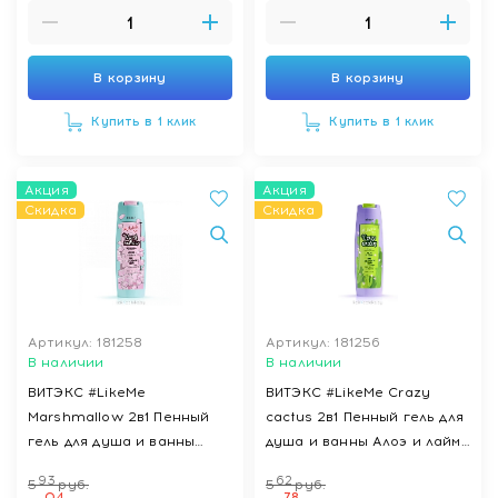
В корзину
В корзину
Купить в 1 клик
Купить в 1 клик
Акция
Акция
Скидка
Скидка
Артикул: 181258
Артикул: 181256
В наличии
В наличии
ВИТЭКС #LikeMe
ВИТЭКС #LikeMe Crazy
Marshmallow 2в1 Пенный
cactus 2в1 Пенный гель для
гель для душа и ванны
душа и ванны Алоэ и лайм,
Манго и кокос, 400 мл
400 мл
93
62
5
руб.
5
руб.
04
78