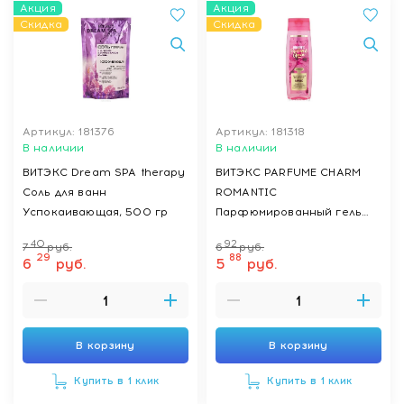
Акция
Акция
Скидка
Скидка
Артикул: 181376
Артикул: 181318
В наличии
В наличии
ВИТЭКС Dream SPA therapy
ВИТЭКС PARFUME CHARM
Соль для ванн
ROMANTIC
Успокаивающая, 500 гр
Парфюмированный гель
для душа, 400 мл
40
92
7
руб.
6
руб.
29
88
6
руб.
5
руб.
В корзину
В корзину
Купить в 1 клик
Купить в 1 клик