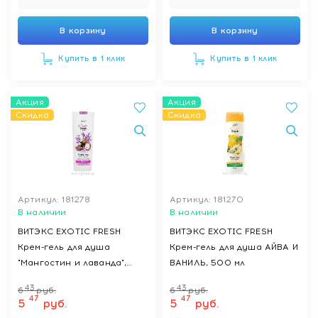
В корзину
В корзину
Купить в 1 клик
Купить в 1 клик
Акция
Акция
Скидка
Скидка
Артикул: 181278
Артикул: 181270
В наличии
В наличии
ВИТЭКС EXOTIC FRESH
ВИТЭКС EXOTIC FRESH
Крем-гель для душа
Крем-гель для душа АЙВА И
"Мангостин и лаванда",
ВАНИЛЬ, 500 мл
500 мл
43
43
6
руб.
6
руб.
47
47
5
руб.
5
руб.