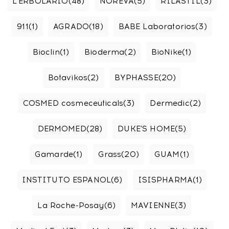
L'ERBOLARIO
(48)
NOREVA
(5)
RILASTIL
(3)
911
(1)
AGRADO
(18)
BABE Laboratorios
(3)
Bioclin
(1)
Bioderma
(2)
BioNike
(1)
Botavikos
(2)
BYPHASSE
(20)
COSMED cosmeceuticals
(3)
Dermedic
(2)
DERMOMED
(28)
DUKE'S HOME
(5)
Gamarde
(1)
Grass
(20)
GUAM
(1)
INSTITUTO ESPANOL
(6)
ISISPHARMA
(1)
La Roche-Posay
(6)
MAVIENNE
(3)