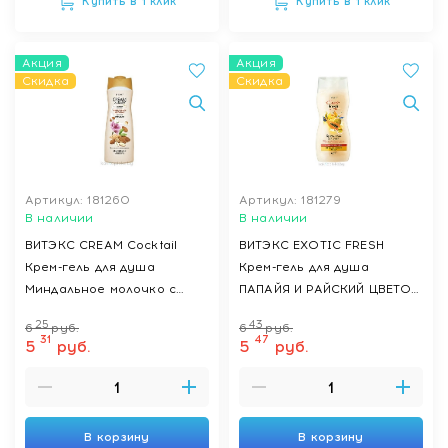
Купить в 1 клик
Купить в 1 клик
Акция
Акция
Скидка
Скидка
Артикул: 181260
Артикул: 181279
В наличии
В наличии
ВИТЭКС CREAM Cocktail
ВИТЭКС EXOTIC FRESH
Крем-гель для душа
Крем-гель для душа
Миндальное молочко с
ПАПАЙЯ И РАЙСКИЙ ЦВЕТОК,
маслом миндаля, 515 мл
515 мл
25
43
6
руб.
6
руб.
31
47
5
руб.
5
руб.
В корзину
В корзину