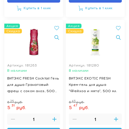
Купить в 1 клик
Купить в 1 клик
Акция
Акция
Скидка
Скидка
Артикул: 181263
Артикул: 181280
В наличии
В наличии
ВИТЭКС FRESH Cocktail Гель
ВИТЭКС EXOTIC FRESH
для душа Гранатовый
Крем-гель для душа
фреш с соком алоэ, 500
"Фейхоа и мята", 500 мл
мл
25
43
6
руб.
6
руб.
31
47
5
руб.
5
руб.