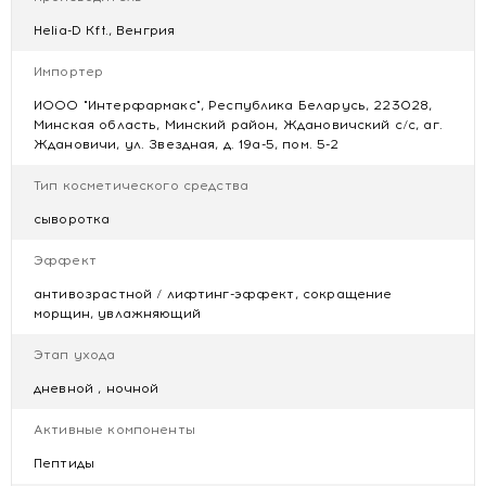
массирующими движениями, затем продолжите свой
обычный уход за кожей. Избегайте попадания в
Helia-D Kft., Венгрия
глаза.Регулярное использование способствует
Импортер
укреплению кожи и борьбе с морщинами.
Состав:
ИООО "Интерфармакс", Республика Беларусь, 223028,
Минская область, Минский район, Ждановичский с/с, аг.
Aqua (Water), Glycerin, Butylene Glycol, Acetyl
Ждановичи, ул. Звездная, д. 19а-5, пом. 5-2
Hexapeptide-8, Copper Tripeptide-1, Tetrapeptide-30,
Phenoxyethanol, Xanthan Gum, Hydroxyethylcellulose,
Тип косметического средства
Citric Acid, Ethylhexylglycerin, Caprylyl Glycol.
сыворотка
Эффект
антивозрастной / лифтинг-эффект, сокращение
морщин, увлажняющий
Этап ухода
дневной , ночной
Активные компоненты
Пептиды