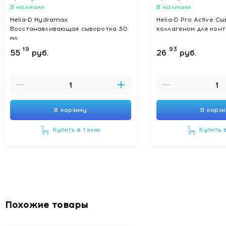
В наличии
В наличии
Helia-D Hydramax
Helia-D Pro Active С
Восстанавливающая сыворотка 30
коллагеном для конт
мл
19
93
55
руб.
26
руб.
В корзину
В корз
Купить в 1 клик
Купить в
Похожие товары