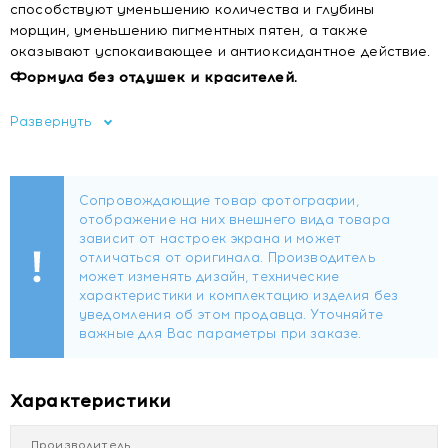
способствуют уменьшению количества и глубины
морщин, уменьшению пигментных пятен, а также
оказывают успокаивающее и антиоксидантное действие.
Формула без отдушек и красителей.
Функции
Развернуть
Упругость и наполнение кожи
Против морщин
В составе:
Трипептид меди 1 (TEGO® Pep 3 Recover),
антиоксидант
Тетрапептид 30 (TEGO® Pep 4-Even), борется с
пигментацией
Аргирелина®, уменишает глубину и площадь
морщин
Как использовать:
Характеристики
Наносите 3–4 капли ежедневно и/или вечером после
очищения. Равномерно распределите по лицу и шее
Производитель